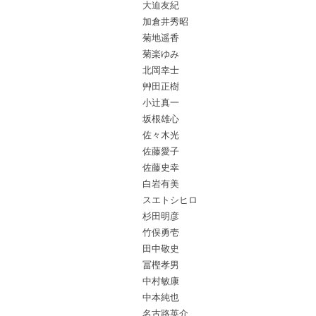
大迫友紀
加倉井秀昭
菊地遥香
菊楽ゆみ
北岡幸士
艸田正樹
小辻真一
坂根雄心
佐々木光
佐藤愛子
佐藤史幸
白岩有美
スエトシヒロ
杉田明彦
竹俣勇壱
田中敬史
冨樫孝男
中村敏康
中本純也
名古路英介