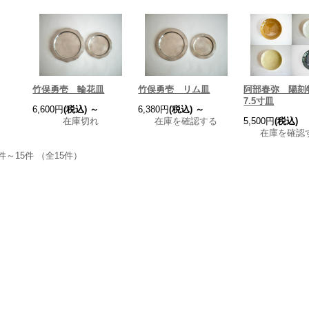
竹俣勇壱 輪花皿
竹俣勇壱 リム皿
阿部春弥 陽刻
7.5寸皿
6,600円
(税込)
～
6,380円
(税込)
～
在庫切れ
在庫を確認する
5,500円
(税込)
在庫を確認
件～15件 （全15件）