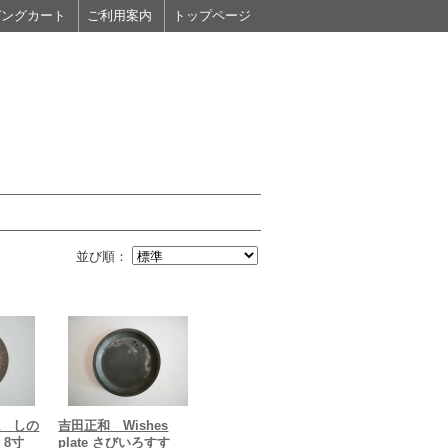
ピングカート
ご利用案内
トップページ
並び順：
ね しの
吉田正和 Wishes
 8寸
plate さびいろすす