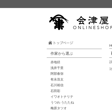
H
作家から選ぶ
赤地径
浅井千里
1
阿部春弥
有永浩太
石川裕信
石田彩
イワオトナリテ
うつわ うたたね
梅原タツオ