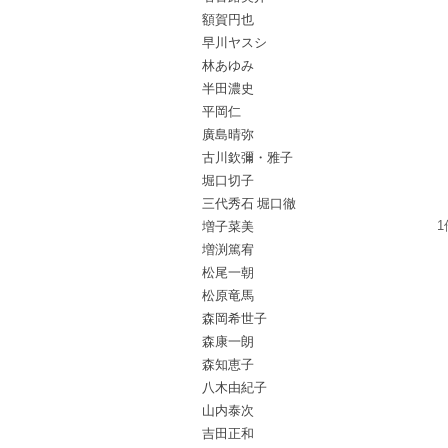
額賀円也
早川ヤスシ
林あゆみ
半田濃史
平岡仁
廣島晴弥
古川欽彌・雅子
堀口切子
三代秀石 堀口徹
増子菜美
1
増渕篤宥
松尾一朝
松原竜馬
森岡希世子
森康一朗
森知恵子
八木由紀子
山内泰次
吉田正和