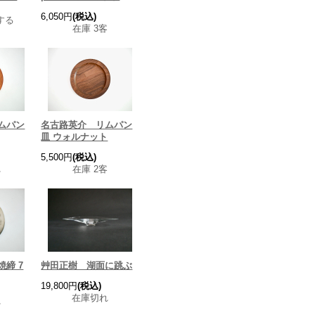
6,050円
(税込)
する
在庫 3客
ムパン
名古路英介 リムパン
皿 ウォルナット
5,500円
(税込)
れ
在庫 2客
締 7
艸田正樹 湖面に跳ぶ
19,800円
(税込)
在庫切れ
れ