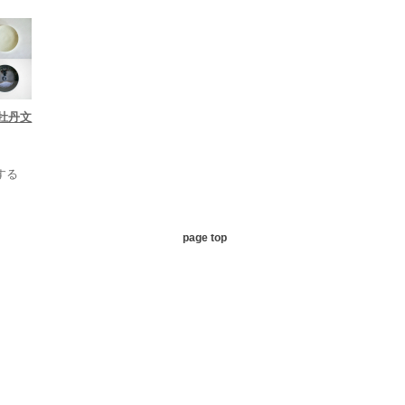
牡丹文
する
page top