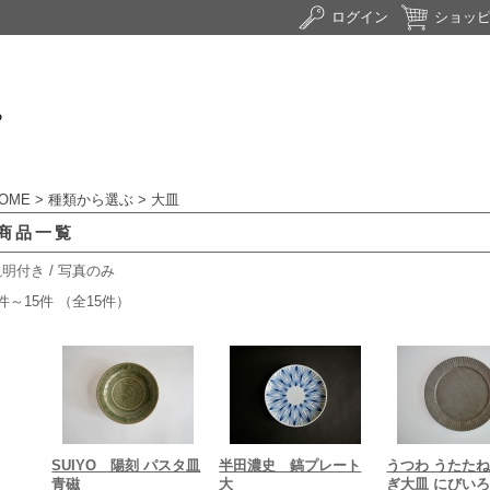
ログイン
ショッ
OME
>
種類から選ぶ
> 大皿
商品一覧
説明付き
/ 写真のみ
件～15件 （全15件）
SUIYO 陽刻 パスタ皿
半田濃史 鎬プレート
うつわ うたた
青磁
大
ぎ大皿 にびいろ