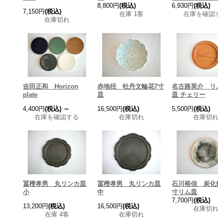
8,800円
(税込)
6,930円
(税込)
7,150円
(税込)
在庫 1客
在庫を確認
在庫切れ
吉田正和 Horizon
赤地径 牡丹文輪花7寸
名古路英介 リ
plate
皿
皿 チェリー
4,400円
(税込)
～
16,500円
(税込)
5,500円
(税込)
在庫を確認する
在庫切れ
在庫切
冨樫孝男 丸リンカ皿
冨樫孝男 丸リンカ皿
石川裕信 炭化焼
小
中
寸リム皿
7,700円
(税込)
13,200円
(税込)
16,500円
(税込)
在庫切
在庫 4客
在庫切れ