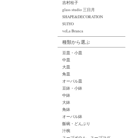
吉村桂子
glass studio 三日月
SHAPE&DECORATION
SUIYO
veLa Branca
種類から選ぶ
豆皿・小皿
中皿
大皿
角皿
オーバル皿
豆鉢・小鉢
中鉢
大鉢
角鉢
オーバル鉢
飯碗・どんぶり
汁椀
スープボウル、スープマグ