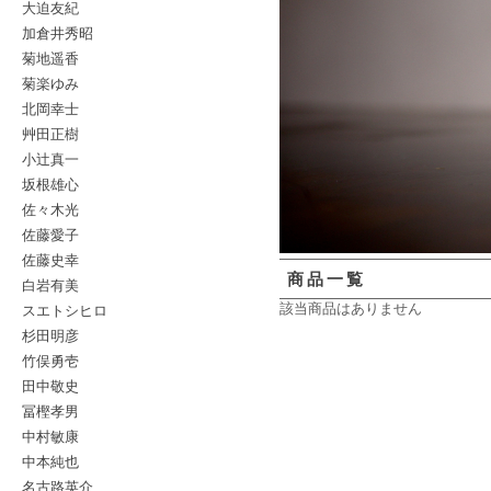
大迫友紀
加倉井秀昭
菊地遥香
菊楽ゆみ
北岡幸士
艸田正樹
小辻真一
坂根雄心
佐々木光
佐藤愛子
佐藤史幸
商品一覧
白岩有美
スエトシヒロ
該当商品はありません
杉田明彦
竹俣勇壱
田中敬史
冨樫孝男
中村敏康
中本純也
名古路英介