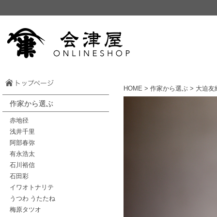
HOME
>
作家から選ぶ
> 大迫友
作家から選ぶ
赤地径
浅井千里
阿部春弥
有永浩太
石川裕信
石田彩
イワオトナリテ
うつわ うたたね
梅原タツオ