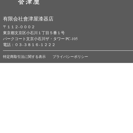
有限会社會津屋漆器店
〒１１２-０００２
東京都文京区小石川１丁目５番１号
パークコート文京小石川ザ・タワー PC-105
電話：０３-３８１６-１２２２
特定商取引法に関する表示
プライバシーポリシー