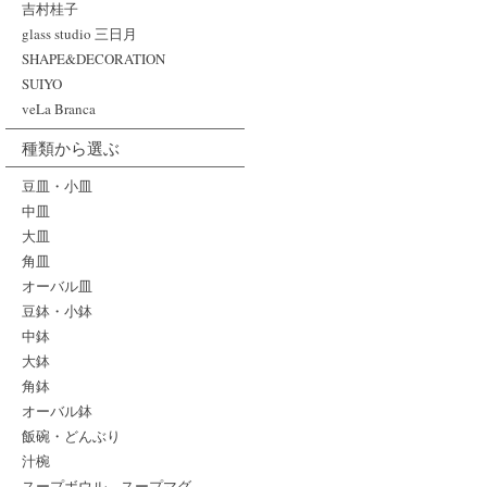
吉村桂子
glass studio 三日月
SHAPE&DECORATION
SUIYO
veLa Branca
種類から選ぶ
豆皿・小皿
中皿
大皿
角皿
オーバル皿
豆鉢・小鉢
中鉢
大鉢
角鉢
オーバル鉢
飯碗・どんぶり
汁椀
スープボウル、スープマグ