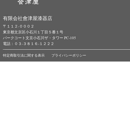
有限会社會津屋漆器店
〒１１２-０００２
東京都文京区小石川１丁目５番１号
パークコート文京小石川ザ・タワー PC-105
電話：０３-３８１６-１２２２
特定商取引法に関する表示
プライバシーポリシー