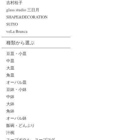
吉村桂子
glass studio 三日月
SHAPE&DECORATION
SUIYO
veLa Branca
種類から選ぶ
豆皿・小皿
中皿
大皿
角皿
オーバル皿
豆鉢・小鉢
中鉢
大鉢
角鉢
オーバル鉢
飯碗・どんぶり
汁椀
スープボウル、スープマグ