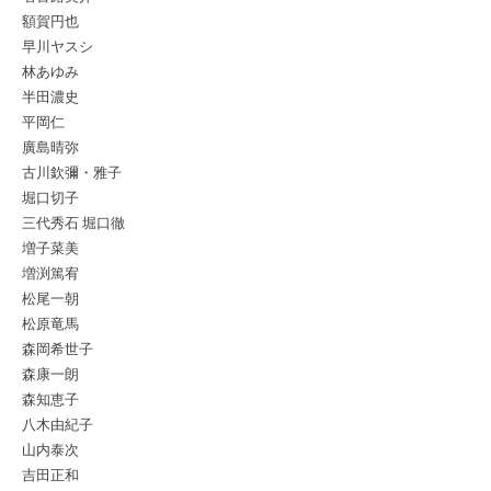
額賀円也
早川ヤスシ
林あゆみ
半田濃史
平岡仁
廣島晴弥
古川欽彌・雅子
堀口切子
三代秀石 堀口徹
増子菜美
増渕篤宥
松尾一朝
松原竜馬
森岡希世子
森康一朗
森知恵子
八木由紀子
山内泰次
吉田正和