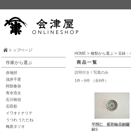
HOME
>
種類から選ぶ
> 豆鉢・
商品一覧
作家から選ぶ
赤地径
説明付き
/ 写真のみ
浅井千里
1件～6件 （全6件）
阿部春弥
有永浩太
石川裕信
石田彩
イワオトナリテ
うつわ うたたね
平岡仁 藍彩輪花銅鑼
梅原タツオ
鉢S