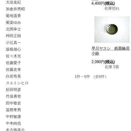
大迫友紀
4,400円
(税込)
加倉井秀昭
在庫切れ
菊地遥香
菊楽ゆみ
北岡幸士
艸田正樹
小辻真一
早川ヤスシ 鉄黒輪花
坂根雄心
小鉢
佐々木光
2,090円
(税込)
佐藤愛子
在庫 5客
佐藤史幸
白岩有美
1件～6件 （全6件）
スエトシヒロ
杉田明彦
竹俣勇壱
田中敬史
冨樫孝男
中村敏康
中本純也
名古路英介