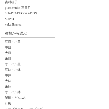
吉村桂子
glass studio 三日月
SHAPE&DECORATION
SUIYO
veLa Branca
種類から選ぶ
豆皿・小皿
中皿
大皿
角皿
オーバル皿
豆鉢・小鉢
中鉢
大鉢
角鉢
オーバル鉢
飯碗・どんぶり
汁椀
スープボウル、スープマグ