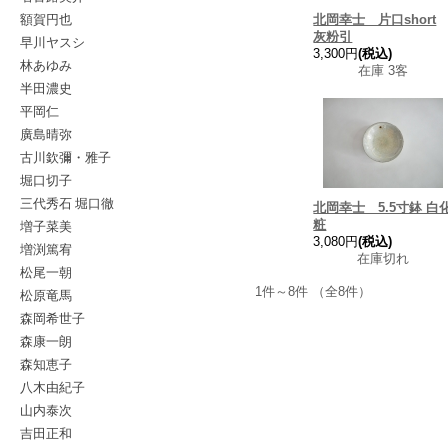
額賀円也
北岡幸士 片口short
灰粉引
早川ヤスシ
3,300円
(税込)
林あゆみ
在庫 3客
半田濃史
平岡仁
廣島晴弥
古川欽彌・雅子
堀口切子
三代秀石 堀口徹
北岡幸士 5.5寸鉢 白
増子菜美
粧
3,080円
(税込)
増渕篤宥
在庫切れ
松尾一朝
1件～8件 （全8件）
松原竜馬
森岡希世子
森康一朗
森知恵子
八木由紀子
山内泰次
吉田正和