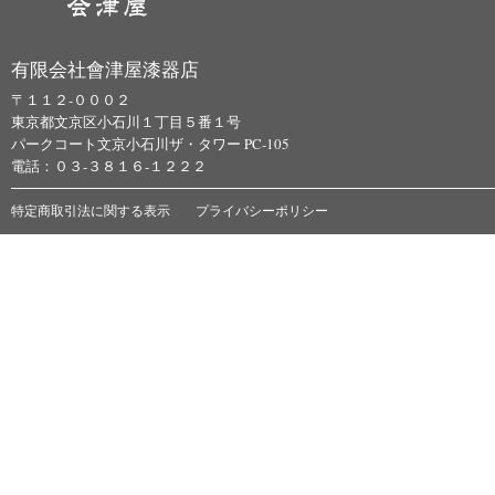
有限会社會津屋漆器店
〒１１２-０００２
東京都文京区小石川１丁目５番１号
パークコート文京小石川ザ・タワー PC-105
電話：０３-３８１６-１２２２
特定商取引法に関する表示
プライバシーポリシー