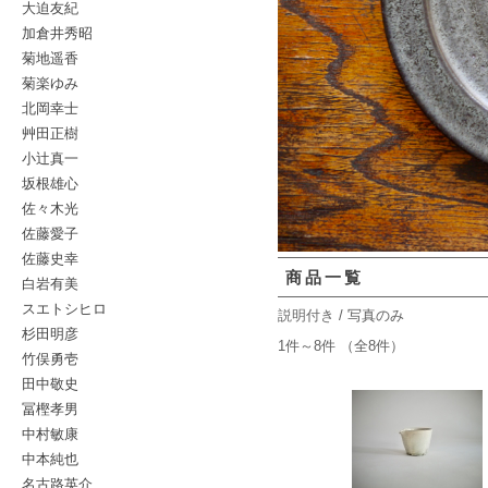
大迫友紀
加倉井秀昭
菊地遥香
菊楽ゆみ
北岡幸士
艸田正樹
小辻真一
坂根雄心
佐々木光
佐藤愛子
佐藤史幸
商品一覧
白岩有美
スエトシヒロ
説明付き
/ 写真のみ
杉田明彦
1件～8件 （全8件）
竹俣勇壱
田中敬史
冨樫孝男
中村敏康
中本純也
名古路英介