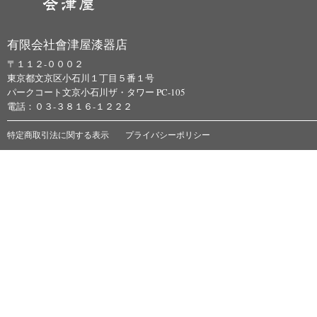
有限会社會津屋漆器店
〒１１２-０００２
東京都文京区小石川１丁目５番１号
パークコート文京小石川ザ・タワー PC-105
電話：０３-３８１６-１２２２
特定商取引法に関する表示
プライバシーポリシー