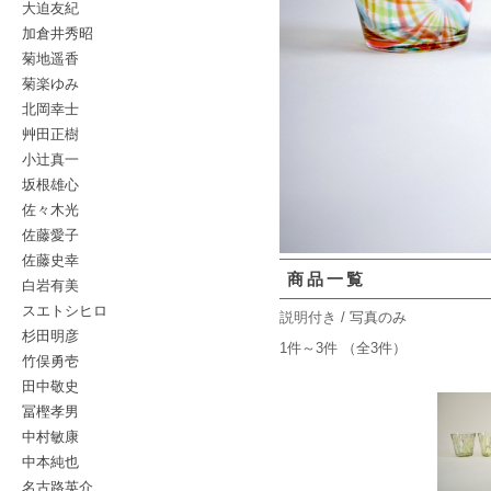
大迫友紀
加倉井秀昭
菊地遥香
菊楽ゆみ
北岡幸士
艸田正樹
小辻真一
坂根雄心
佐々木光
佐藤愛子
佐藤史幸
商品一覧
白岩有美
スエトシヒロ
説明付き
/ 写真のみ
杉田明彦
1件～3件 （全3件）
竹俣勇壱
田中敬史
冨樫孝男
中村敏康
中本純也
名古路英介