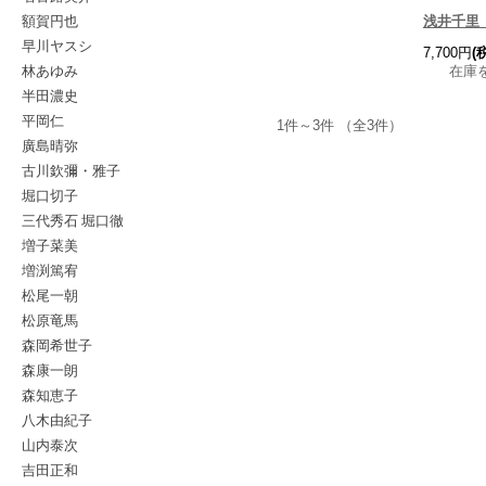
額賀円也
浅井千里 
早川ヤスシ
7,700円
(
林あゆみ
在庫
半田濃史
平岡仁
1件～3件 （全3件）
廣島晴弥
古川欽彌・雅子
堀口切子
三代秀石 堀口徹
増子菜美
増渕篤宥
松尾一朝
松原竜馬
森岡希世子
森康一朗
森知恵子
八木由紀子
山内泰次
吉田正和