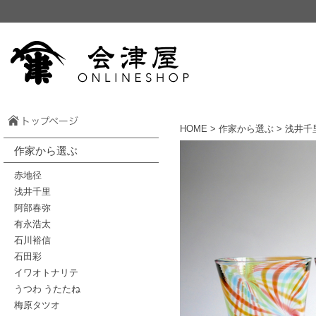
HOME
>
作家から選ぶ
> 浅井千
作家から選ぶ
赤地径
浅井千里
阿部春弥
有永浩太
石川裕信
石田彩
イワオトナリテ
うつわ うたたね
梅原タツオ