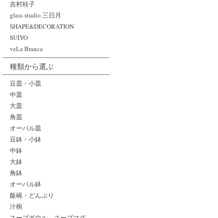
吉村桂子
glass studio 三日月
SHAPE&DECORATION
SUIYO
veLa Branca
種類から選ぶ
豆皿・小皿
中皿
大皿
角皿
オーバル皿
豆鉢・小鉢
中鉢
大鉢
角鉢
オーバル鉢
飯碗・どんぶり
汁椀
スープボウル、スープマグ