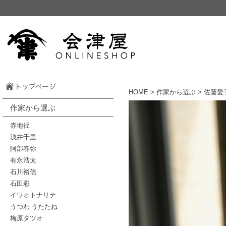
HOME
>
作家から選ぶ
> 佐藤愛
作家から選ぶ
赤地径
浅井千里
阿部春弥
有永浩太
石川裕信
石田彩
イワオトナリテ
うつわ うたたね
梅原タツオ