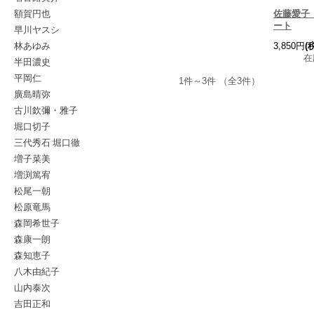
額賀円也
佐藤愛子
ート
早川ヤスシ
林あゆみ
3,850円
(
在
半田濃史
平岡仁
1件～3件 （全3件）
廣島晴弥
古川欽彌・雅子
堀口切子
三代秀石 堀口徹
増子菜美
増渕篤宥
松尾一朝
松原竜馬
森岡希世子
森康一朗
森知恵子
八木由紀子
山内泰次
吉田正和