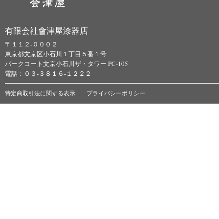
有限会社會津屋漆器店
〒１１２-０００２
東京都文京区小石川１丁目５番１号
パークコート文京小石川ザ・タワー PC-105
電話：０３-３８１６-１２２２
特定商取引法に関する表示
プライバシーポリシー