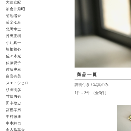
大迫友紀
加倉井秀昭
菊地遥香
菊楽ゆみ
北岡幸士
艸田正樹
小辻真一
坂根雄心
佐々木光
佐藤愛子
佐藤史幸
商品一覧
白岩有美
スエトシヒロ
説明付き
/ 写真のみ
杉田明彦
1件～3件 （全3件）
竹俣勇壱
田中敬史
冨樫孝男
中村敏康
中本純也
名古路英介