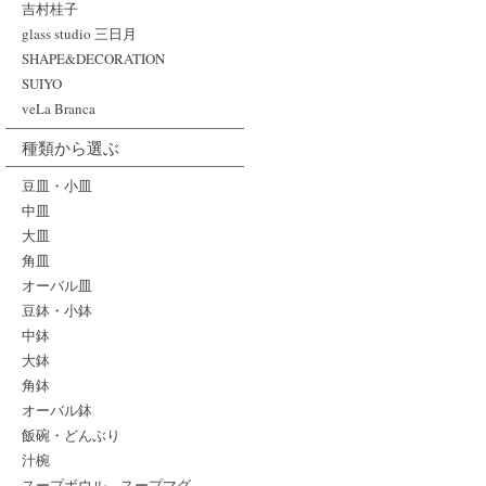
吉村桂子
glass studio 三日月
SHAPE&DECORATION
SUIYO
veLa Branca
種類から選ぶ
豆皿・小皿
中皿
大皿
角皿
オーバル皿
豆鉢・小鉢
中鉢
大鉢
角鉢
オーバル鉢
飯碗・どんぶり
汁椀
スープボウル、スープマグ