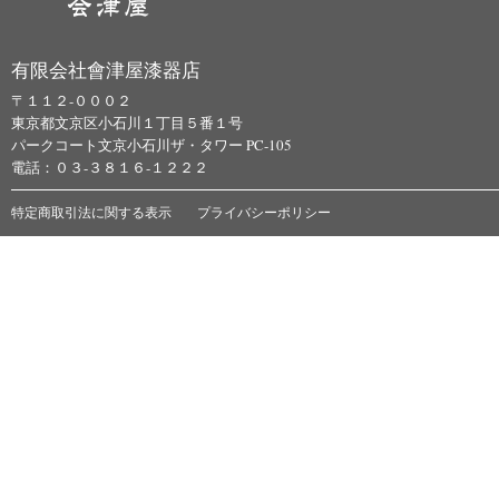
有限会社會津屋漆器店
〒１１２-０００２
東京都文京区小石川１丁目５番１号
パークコート文京小石川ザ・タワー PC-105
電話：０３-３８１６-１２２２
特定商取引法に関する表示
プライバシーポリシー