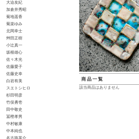
大迫友紀
加倉井秀昭
菊地遥香
菊楽ゆみ
北岡幸士
艸田正樹
小辻真一
坂根雄心
佐々木光
佐藤愛子
佐藤史幸
商品一覧
白岩有美
スエトシヒロ
該当商品はありません
杉田明彦
竹俣勇壱
田中敬史
冨樫孝男
中村敏康
中本純也
名古路英介