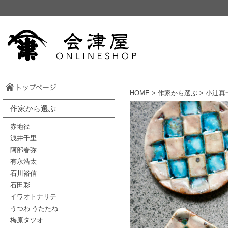
HOME
>
作家から選ぶ
> 小辻真
作家から選ぶ
赤地径
浅井千里
阿部春弥
有永浩太
石川裕信
石田彩
イワオトナリテ
うつわ うたたね
梅原タツオ