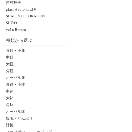
吉村桂子
glass studio 三日月
SHAPE&DECORATION
SUIYO
veLa Branca
種類から選ぶ
豆皿・小皿
中皿
大皿
角皿
オーバル皿
豆鉢・小鉢
中鉢
大鉢
角鉢
オーバル鉢
飯碗・どんぶり
汁椀
スープボウル、スープマグ