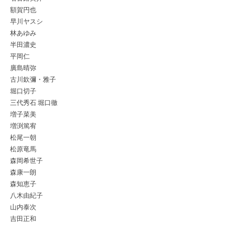
額賀円也
早川ヤスシ
林あゆみ
半田濃史
平岡仁
廣島晴弥
古川欽彌・雅子
堀口切子
三代秀石 堀口徹
増子菜美
増渕篤宥
松尾一朝
松原竜馬
森岡希世子
森康一朗
森知恵子
八木由紀子
山内泰次
吉田正和