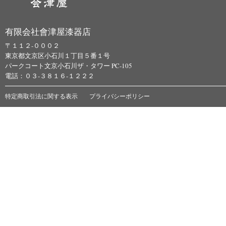
有限会社會津屋漆器店
〒１１２-０００２
東京都文京区小石川１丁目５番１号
パークコート文京小石川ザ・タワー PC-105
電話：０３-３８１６-１２２２
特定商取引法に関する表示
プライバシーポリシー