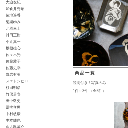
大迫友紀
加倉井秀昭
菊地遥香
菊楽ゆみ
北岡幸士
艸田正樹
小辻真一
坂根雄心
佐々木光
佐藤愛子
佐藤史幸
商品一覧
白岩有美
スエトシヒロ
説明付き
/ 写真のみ
杉田明彦
1件～3件 （全3件）
竹俣勇壱
田中敬史
冨樫孝男
中村敏康
中本純也
名古路英介