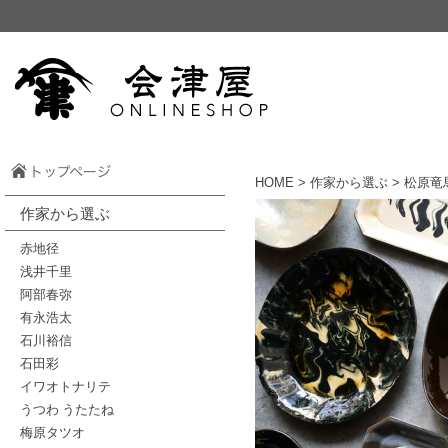
HOME
>
作家から選ぶ
> 松原竜
作家から選ぶ
赤地径
浅井千里
阿部春弥
有永浩太
石川裕信
石田彩
イワオトナリテ
うつわ うたたね
梅原タツオ