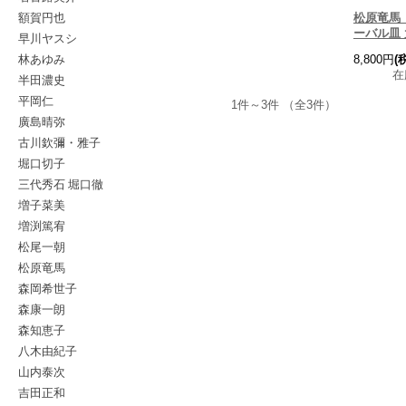
額賀円也
松原竜馬
ーバル皿 
早川ヤスシ
林あゆみ
8,800円
(
在
半田濃史
平岡仁
1件～3件 （全3件）
廣島晴弥
古川欽彌・雅子
堀口切子
三代秀石 堀口徹
増子菜美
増渕篤宥
松尾一朝
松原竜馬
森岡希世子
森康一朗
森知恵子
八木由紀子
山内泰次
吉田正和