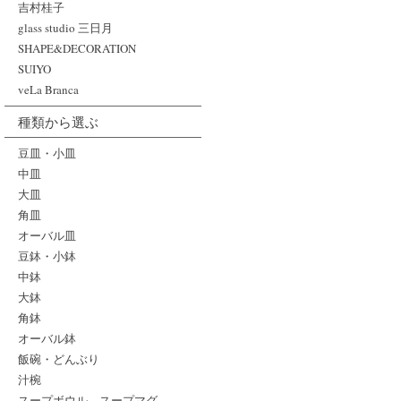
吉村桂子
glass studio 三日月
SHAPE&DECORATION
SUIYO
veLa Branca
種類から選ぶ
豆皿・小皿
中皿
大皿
角皿
オーバル皿
豆鉢・小鉢
中鉢
大鉢
角鉢
オーバル鉢
飯碗・どんぶり
汁椀
スープボウル、スープマグ