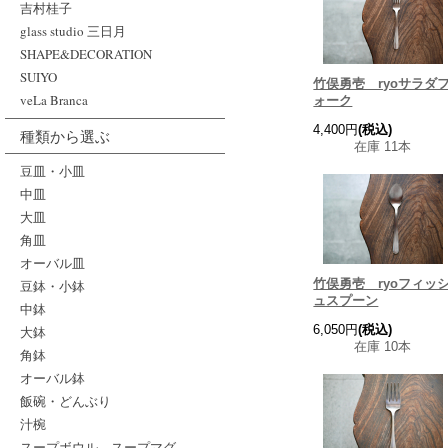
吉村桂子
glass studio 三日月
SHAPE&DECORATION
SUIYO
竹俣勇壱 ryoサラダ
veLa Branca
ォーク
4,400円
(税込)
種類から選ぶ
在庫 11本
豆皿・小皿
中皿
大皿
角皿
オーバル皿
竹俣勇壱 ryoフィッ
豆鉢・小鉢
ュスプーン
中鉢
6,050円
(税込)
大鉢
在庫 10本
角鉢
オーバル鉢
飯碗・どんぶり
汁椀
スープボウル、スープマグ