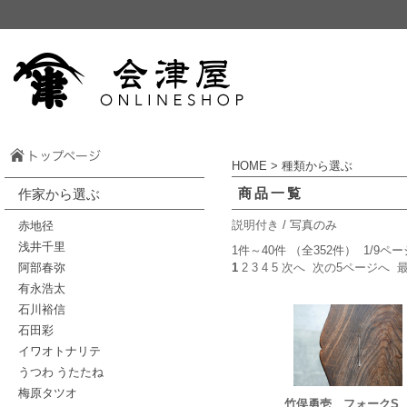
HOME
> 種類から選ぶ
商品一覧
作家から選ぶ
赤地径
説明付き
/ 写真のみ
浅井千里
1件～40件 （全352件） 1/9ペー
阿部春弥
1
2
3
4
5
次へ
次の5ページへ
有永浩太
石川裕信
石田彩
イワオトナリテ
うつわ うたたね
梅原タツオ
竹俣勇壱 フォークS