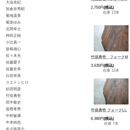
大迫友紀
2,750円
(税込)
加倉井秀昭
在庫 13本
菊地遥香
菊楽ゆみ
北岡幸士
艸田正樹
小辻真一
坂根雄心
佐々木光
竹俣勇壱 フォークM
佐藤愛子
3,630円
(税込)
佐藤史幸
在庫 12本
白岩有美
スエトシヒロ
杉田明彦
竹俣勇壱
田中敬史
冨樫孝男
竹俣勇壱 フォークLL
中村敏康
6,380円
(税込)
中本純也
在庫 7本
名古路英介