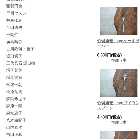
額賀円也
早川ヤスシ
林あゆみ
半田濃史
平岡仁
竹俣勇壱 ryoケーキ
廣島晴弥
ーバー
古川欽彌・雅子
6,600円
(税込)
堀口切子
在庫 7本
三代秀石 堀口徹
増子菜美
増渕篤宥
松尾一朝
松原竜馬
森岡希世子
竹俣勇壱 ryoブイヨ
森康一朗
スプーン
森知恵子
4,400円
(税込)
八木由紀子
在庫 5本
山内泰次
吉田正和