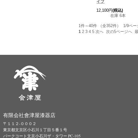
イフ
12,100円
(税込)
在庫 6本
1件～40件 （全352件） 1/9ペー
1
2
3
4
5
次へ
次の5ページへ
有限会社會津屋漆器店
〒１１２-０００２
東京都文京区小石川１丁目５番１号
パークコート文京小石川ザ・タワー PC-105