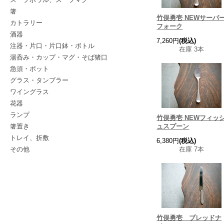
箸
竹俣勇壱 NEWサーバ
カトラリー
フォーク
酒器
7,260円
(税込)
注器・片口・片口鉢・ボトル
在庫 3本
湯呑み・カップ・マグ・そば猪口
急須・ポット
グラス・タンブラー
ワイングラス
花器
ランプ
竹俣勇壱 NEWフィッ
箸置き
ュスプーン
トレイ、折敷
6,380円
(税込)
その他
在庫 7本
竹俣勇壱 ブレッドナ