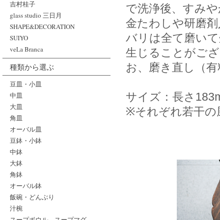
吉村桂子
で洗浄後、すみや
glass studio 三日月
金たわしや研磨剤
SHAPE&DECORATION
バリは全て磨いて
SUIYO
veLa Branca
生じることがござ
お、磨き直し（有
種類から選ぶ
豆皿・小皿
サイズ：長さ183
中皿
大皿
※それぞれ若干の
角皿
オーバル皿
豆鉢・小鉢
中鉢
大鉢
角鉢
オーバル鉢
飯碗・どんぶり
汁椀
スープボウル、スープマグ