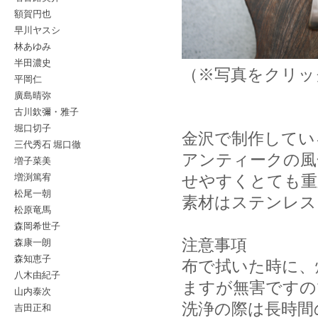
額賀円也
早川ヤスシ
林あゆみ
半田濃史
（※写真をクリッ
平岡仁
廣島晴弥
古川欽彌・雅子
堀口切子
金沢で制作してい
三代秀石 堀口徹
アンティークの風
増子菜美
増渕篤宥
せやすくとても重
松尾一朝
素材はステンレス
松原竜馬
森岡希世子
森康一朗
注意事項
森知恵子
布で拭いた時に、
八木由紀子
ますが無害ですの
山内泰次
洗浄の際は長時間
吉田正和