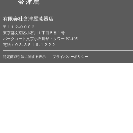
有限会社會津屋漆器店
〒１１２-０００２
東京都文京区小石川１丁目５番１号
パークコート文京小石川ザ・タワー PC-105
電話：０３-３８１６-１２２２
特定商取引法に関する表示
プライバシーポリシー