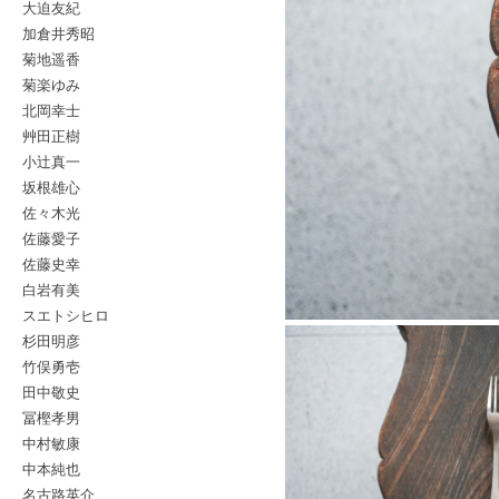
大迫友紀
加倉井秀昭
菊地遥香
菊楽ゆみ
北岡幸士
艸田正樹
小辻真一
坂根雄心
佐々木光
佐藤愛子
佐藤史幸
白岩有美
スエトシヒロ
杉田明彦
竹俣勇壱
田中敬史
冨樫孝男
中村敏康
中本純也
名古路英介