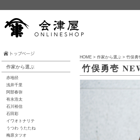
HOME
>
作家から選ぶ
>
竹俣勇
竹俣勇壱 N
作家から選ぶ
赤地径
浅井千里
阿部春弥
有永浩太
石川裕信
石田彩
イワオトナリテ
うつわ うたたね
梅原タツオ