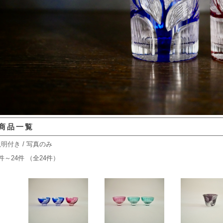
商品一覧
説明付き
/ 写真のみ
件～24件 （全24件）