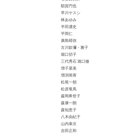
額賀円也
早川ヤスシ
林あゆみ
半田濃史
平岡仁
廣島晴弥
古川欽彌・雅子
堀口切子
三代秀石 堀口徹
増子菜美
増渕篤宥
松尾一朝
松原竜馬
森岡希世子
森康一朗
森知恵子
八木由紀子
山内泰次
吉田正和