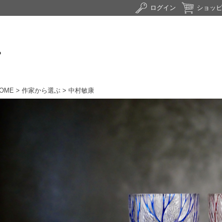
ログイン
ショッ
OME
>
作家から選ぶ
> 中村敏康