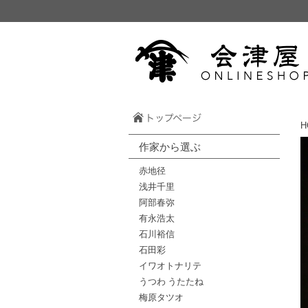
H
作家から選ぶ
赤地径
浅井千里
阿部春弥
有永浩太
石川裕信
石田彩
イワオトナリテ
うつわ うたたね
梅原タツオ