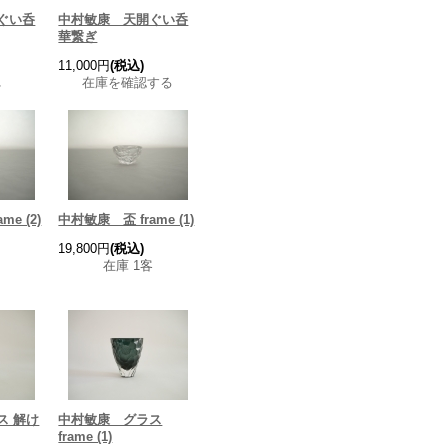
ぐい呑
中村敏康 天開ぐい呑
華繋ぎ
11,000円
(税込)
れ
在庫を確認する
e (2)
中村敏康 盃 frame (1)
19,800円
(税込)
在庫 1客
ス 解け
中村敏康 グラス
frame (1)