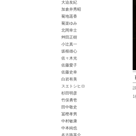
大迫友紀
加倉井秀昭
菊地遥香
菊楽ゆみ
北岡幸士
艸田正樹
小辻真一
坂根雄心
佐々木光
佐藤愛子
佐藤史幸
白岩有美
スエトシヒロ
杉田明彦
1
竹俣勇壱
田中敬史
冨樫孝男
中村敏康
中本純也
名古路英介