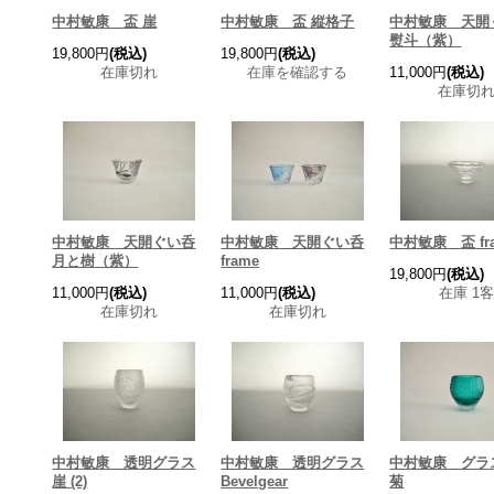
中村敏康 盃 崖
中村敏康 盃 縦格子
中村敏康 天開
熨斗（紫）
19,800円
(税込)
19,800円
(税込)
在庫切れ
在庫を確認する
11,000円
(税込)
在庫切
中村敏康 天開ぐい呑
中村敏康 天開ぐい呑
中村敏康 盃 fram
月と樹（紫）
frame
19,800円
(税込)
11,000円
(税込)
11,000円
(税込)
在庫 1客
在庫切れ
在庫切れ
中村敏康 透明グラス
中村敏康 透明グラス
中村敏康 グラ
崖 (2)
Bevelgear
菊