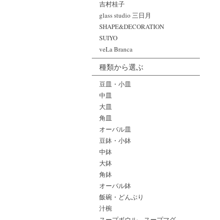
吉村桂子
glass studio 三日月
SHAPE&DECORATION
SUIYO
veLa Branca
種類から選ぶ
豆皿・小皿
中皿
大皿
角皿
オーバル皿
豆鉢・小鉢
中鉢
大鉢
角鉢
オーバル鉢
飯碗・どんぶり
汁椀
スープボウル、スープマグ