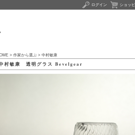
ログイン
ショッ
OME
>
作家から選ぶ
>
中村敏康
中村敏康 透明グラス Bevelgear