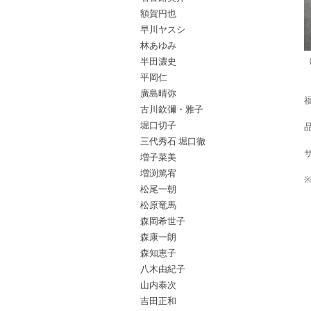
額賀円也
早川ヤスシ
林あゆみ
半田濃史
平岡仁
廣島晴弥
古川欽彌・雅子
堀口切子
品
三代秀石 堀口徹
増子菜美
増渕篤宥
松尾一朝
松原竜馬
森岡希世子
森康一朗
森知恵子
八木由紀子
山内泰次
吉田正和