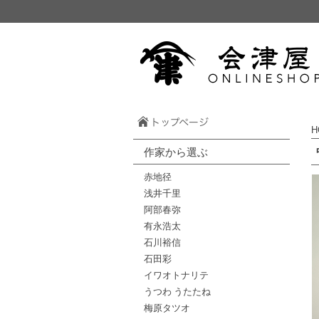
H
作家から選ぶ
赤地径
浅井千里
阿部春弥
有永浩太
石川裕信
石田彩
イワオトナリテ
うつわ うたたね
梅原タツオ