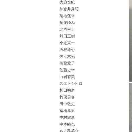
大迫友紀
加倉井秀昭
菊地遥香
菊楽ゆみ
北岡幸士
艸田正樹
小辻真一
坂根雄心
佐々木光
佐藤愛子
佐藤史幸
白岩有美
スエトシヒロ
杉田明彦
竹俣勇壱
田中敬史
冨樫孝男
中村敏康
中本純也
名古路英介