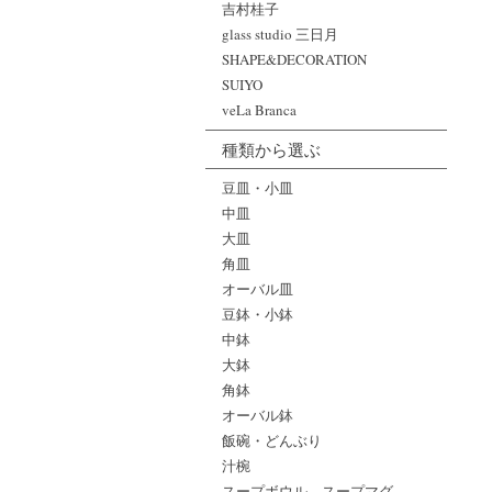
吉村桂子
glass studio 三日月
SHAPE&DECORATION
SUIYO
veLa Branca
種類から選ぶ
豆皿・小皿
中皿
大皿
角皿
オーバル皿
豆鉢・小鉢
中鉢
大鉢
角鉢
オーバル鉢
飯碗・どんぶり
汁椀
スープボウル、スープマグ