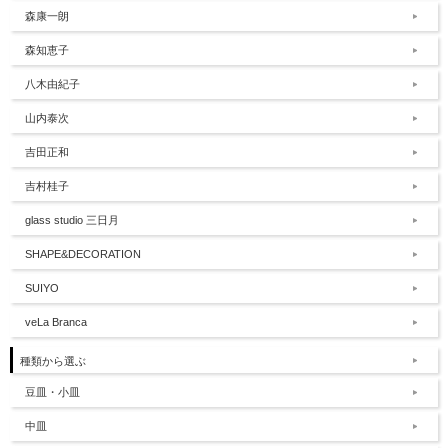
森康一朗
森知恵子
八木由紀子
山内泰次
吉田正和
吉村桂子
glass studio 三日月
SHAPE&DECORATION
SUIYO
veLa Branca
種類から選ぶ
豆皿・小皿
中皿