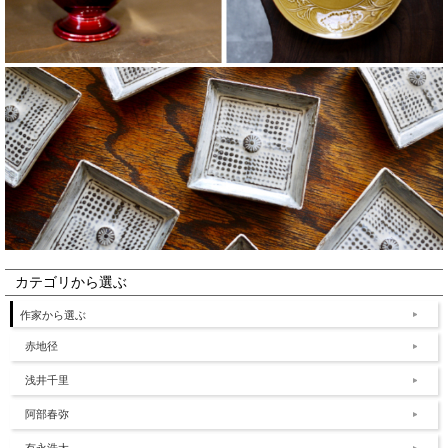
カテゴリから選ぶ
作家から選ぶ
赤地径
浅井千里
阿部春弥