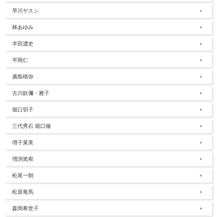
早川ヤスシ
林あゆみ
半田濃史
平岡仁
廣島晴弥
古川欽彌・雅子
堀口切子
三代秀石 堀口徹
増子菜美
増渕篤宥
松尾一朝
松原竜馬
森岡希世子