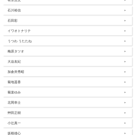
有永浩太
石川裕信
石田彩
イワオトナリテ
うつわ うたたね
梅原タツオ
大迫友紀
加倉井秀昭
菊地遥香
菊楽ゆみ
北岡幸士
艸田正樹
小辻真一
坂根雄心