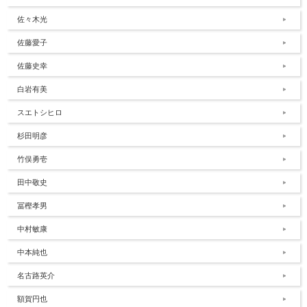
佐々木光
佐藤愛子
佐藤史幸
白岩有美
スエトシヒロ
杉田明彦
竹俣勇壱
田中敬史
冨樫孝男
中村敏康
中本純也
名古路英介
額賀円也