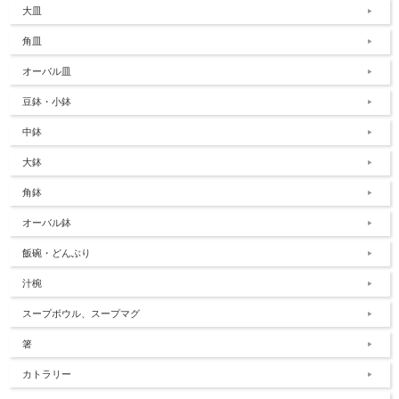
大皿
角皿
オーバル皿
豆鉢・小鉢
中鉢
大鉢
角鉢
オーバル鉢
飯碗・どんぶり
汁椀
スープボウル、スープマグ
箸
カトラリー