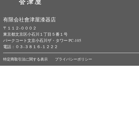
有限会社會津屋漆器店
〒１１２-０００２
東京都文京区小石川１丁目５番１号
パークコート文京小石川ザ・タワー PC-105
電話：０３-３８１６-１２２２
特定商取引法に関する表示
プライバシーポリシー