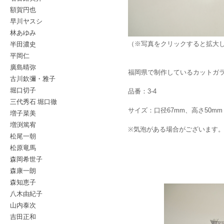
額賀円也
早川ヤスシ
林あゆみ
半田濃史
（※写真をクリックすると拡大
平岡仁
廣島晴弥
福岡県で制作しているカットガ
古川欽彌・雅子
堀口切子
品番：3-4
三代秀石 堀口徹
サイズ：口径67mm、高さ50mm
増子菜美
増渕篤宥
※気泡がある場合がございます
松尾一朝
松原竜馬
森岡希世子
森康一朗
森知恵子
八木由紀子
山内泰次
吉田正和