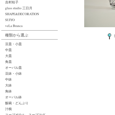
吉村桂子
glass studio 三日月
SHAPE&DECORATION
SUIYO
veLa Branca
種類から選ぶ
豆皿・小皿
中皿
大皿
角皿
オーバル皿
豆鉢・小鉢
中鉢
大鉢
角鉢
オーバル鉢
飯碗・どんぶり
汁椀
スープボウル、スープマグ