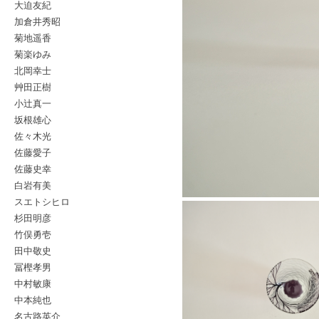
大迫友紀
加倉井秀昭
菊地遥香
菊楽ゆみ
北岡幸士
艸田正樹
小辻真一
坂根雄心
佐々木光
佐藤愛子
佐藤史幸
白岩有美
スエトシヒロ
杉田明彦
竹俣勇壱
田中敬史
冨樫孝男
中村敏康
中本純也
名古路英介