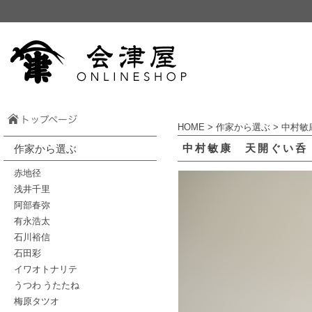
HOME
>
作家から選ぶ
>
中村敏
中村敏康 天開ぐい呑
作家から選ぶ
赤地径
浅井千里
阿部春弥
有永浩太
石川裕信
石田彩
イワオトナリテ
うつわ うたたね
梅原タツオ