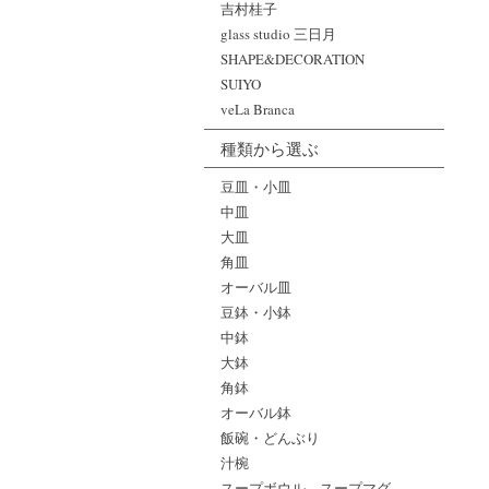
吉村桂子
glass studio 三日月
SHAPE&DECORATION
SUIYO
veLa Branca
種類から選ぶ
豆皿・小皿
中皿
大皿
角皿
オーバル皿
豆鉢・小鉢
中鉢
大鉢
角鉢
オーバル鉢
飯碗・どんぶり
汁椀
スープボウル、スープマグ