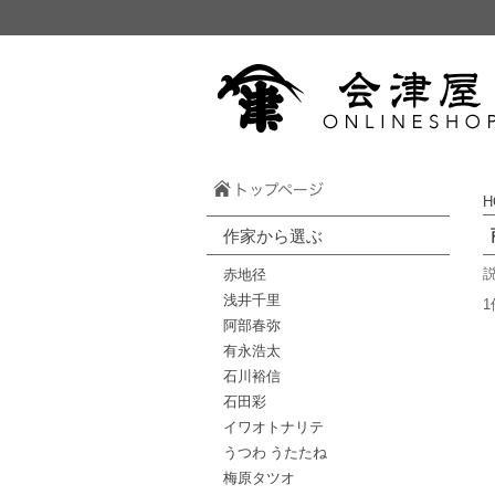
H
作家から選ぶ
赤地径
浅井千里
1
阿部春弥
有永浩太
石川裕信
石田彩
イワオトナリテ
うつわ うたたね
梅原タツオ