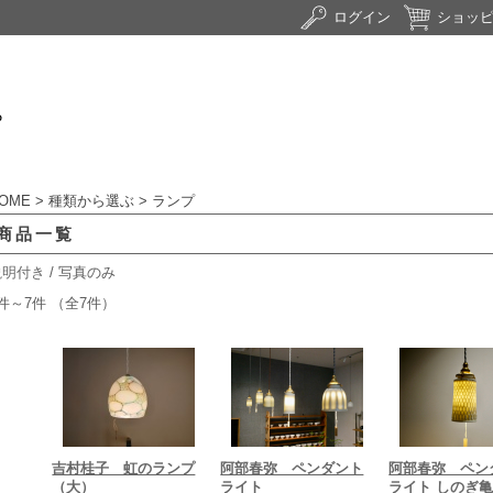
ログイン
ショッ
OME
>
種類から選ぶ
> ランプ
商品一覧
説明付き
/ 写真のみ
件～7件 （全7件）
吉村桂子 虹のランプ
阿部春弥 ペンダント
阿部春弥 ペン
（大）
ライト
ライト しのぎ亀