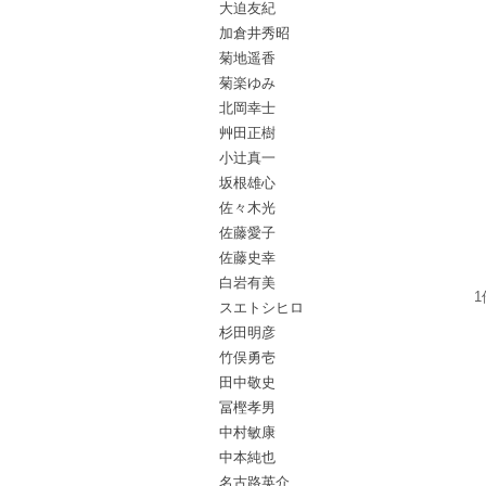
大迫友紀
加倉井秀昭
菊地遥香
菊楽ゆみ
北岡幸士
艸田正樹
小辻真一
坂根雄心
佐々木光
佐藤愛子
佐藤史幸
白岩有美
1
スエトシヒロ
杉田明彦
竹俣勇壱
田中敬史
冨樫孝男
中村敏康
中本純也
名古路英介