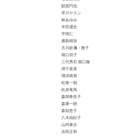
額賀円也
早川ヤスシ
林あゆみ
半田濃史
平岡仁
廣島晴弥
古川欽彌・雅子
堀口切子
三代秀石 堀口徹
増子菜美
増渕篤宥
松尾一朝
松原竜馬
森岡希世子
森康一朗
森知恵子
八木由紀子
山内泰次
吉田正和