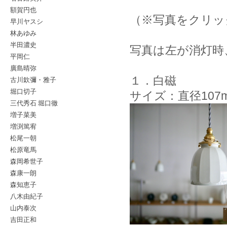
額賀円也
（※写真をクリッ
早川ヤスシ
林あゆみ
半田濃史
写真は左が消灯時
平岡仁
廣島晴弥
１．白磁
古川欽彌・雅子
堀口切子
サイズ：直径107
三代秀石 堀口徹
増子菜美
増渕篤宥
松尾一朝
松原竜馬
森岡希世子
森康一朗
森知恵子
八木由紀子
山内泰次
吉田正和