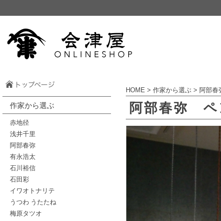
HOME
>
作家から選ぶ
>
阿部春
阿部春弥 ペ
作家から選ぶ
赤地径
浅井千里
阿部春弥
有永浩太
石川裕信
石田彩
イワオトナリテ
うつわ うたたね
梅原タツオ