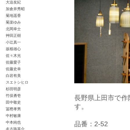
大迫友紀
加倉井秀昭
菊地遥香
菊楽ゆみ
北岡幸士
艸田正樹
小辻真一
坂根雄心
佐々木光
佐藤愛子
佐藤史幸
白岩有美
スエトシヒロ
杉田明彦
竹俣勇壱
長野県上田市で作
田中敬史
す。
冨樫孝男
中村敏康
中本純也
品番：2-52
名古路英介