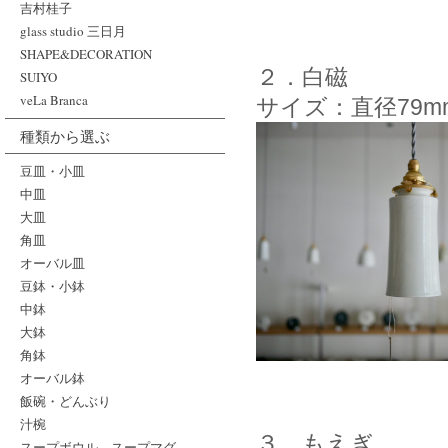
吉村桂子
glass studio 三日月
SHAPE&DECORATION
２．白磁
SUIYO
veLa Branca
サイズ：直径79m
種類から選ぶ
豆皿・小皿
中皿
大皿
角皿
オーバル皿
豆鉢・小鉢
中鉢
大鉢
角鉢
オーバル鉢
飯碗・どんぶり
汁椀
３．もえぎ
スープボウル、スープマグ