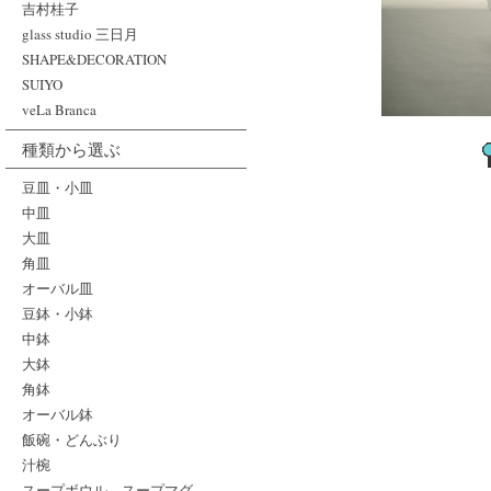
吉村桂子
glass studio 三日月
SHAPE&DECORATION
SUIYO
veLa Branca
種類から選ぶ
豆皿・小皿
中皿
大皿
角皿
オーバル皿
豆鉢・小鉢
中鉢
大鉢
角鉢
オーバル鉢
飯碗・どんぶり
汁椀
スープボウル、スープマグ