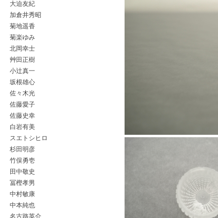
大迫友紀
加倉井秀昭
菊地遥香
菊楽ゆみ
北岡幸士
艸田正樹
小辻真一
坂根雄心
佐々木光
佐藤愛子
佐藤史幸
白岩有美
スエトシヒロ
杉田明彦
竹俣勇壱
田中敬史
冨樫孝男
中村敏康
中本純也
名古路英介