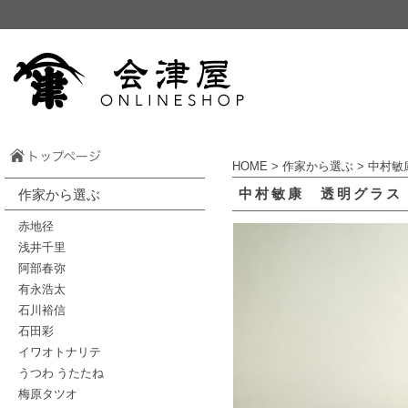
HOME
>
作家から選ぶ
>
中村敏
中村敏康 透明グラス 崖
作家から選ぶ
赤地径
浅井千里
阿部春弥
有永浩太
石川裕信
石田彩
イワオトナリテ
うつわ うたたね
梅原タツオ