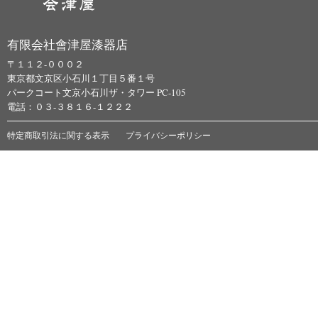
有限会社會津屋漆器店
〒１１２-０００２
東京都文京区小石川１丁目５番１号
パークコート文京小石川ザ・タワー PC-105
電話：０３-３８１６-１２２２
特定商取引法に関する表示
プライバシーポリシー