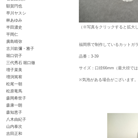
額賀円也
早川ヤスシ
林あゆみ
半田濃史
（※写真をクリックすると拡大
平岡仁
廣島晴弥
福岡県で制作しているカットガ
古川欽彌・雅子
堀口切子
品番：3-39
三代秀石 堀口徹
サイズ：口径66mm（最大径では
増子菜美
増渕篤宥
※気泡がある場合がございます
松尾一朝
松原竜馬
森岡希世子
森康一朗
森知恵子
八木由紀子
山内泰次
吉田正和