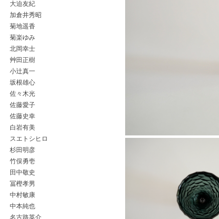
大迫友紀
加倉井秀昭
菊地遥香
菊楽ゆみ
北岡幸士
艸田正樹
小辻真一
坂根雄心
佐々木光
佐藤愛子
佐藤史幸
白岩有美
スエトシヒロ
杉田明彦
竹俣勇壱
田中敬史
冨樫孝男
中村敏康
中本純也
名古路英介