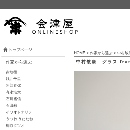
HOME
>
作家から選ぶ
>
中村敏
中村敏康 グラス fram
作家から選ぶ
赤地径
浅井千里
阿部春弥
有永浩太
石川裕信
石田彩
イワオトナリテ
うつわ うたたね
梅原タツオ