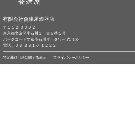
有限会社會津屋漆器店
〒１１２-０００２
東京都文京区小石川１丁目５番１号
パークコート文京小石川ザ・タワー PC-105
電話：０３-３８１６-１２２２
特定商取引法に関する表示
プライバシーポリシー