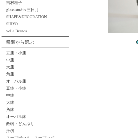
吉村桂子
glass studio 三日月
SHAPE&DECORATION
SUIYO
veLa Branca
種類から選ぶ
豆皿・小皿
中皿
大皿
角皿
オーバル皿
豆鉢・小鉢
中鉢
大鉢
角鉢
オーバル鉢
飯碗・どんぶり
汁椀
スープボウル、スープマグ