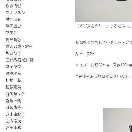
額賀円也
早川ヤスシ
林あゆみ
半田濃史
（※写真をクリックすると拡大
平岡仁
廣島晴弥
福岡県で制作しているカットガ
古川欽彌・雅子
堀口切子
品番：3-26
三代秀石 堀口徹
サイズ：口径88mm、高さ105m
増子菜美
増渕篤宥
※気泡がある場合がございます
松尾一朝
松原竜馬
森岡希世子
森康一朗
森知恵子
八木由紀子
山内泰次
吉田正和