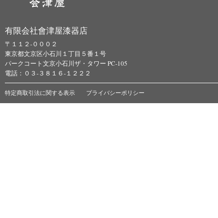
有限会社會津屋漆器店
〒１１２-０００２
東京都文京区小石川１丁目５番１号
パークコート文京小石川ザ・タワー PC-105
電話：０３-３８１６-１２２２
特定商取引法に関する表示
プライバシーポリシー