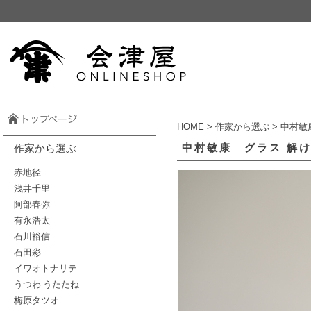
HOME
>
作家から選ぶ
>
中村敏
中村敏康 グラス 解
作家から選ぶ
赤地径
浅井千里
阿部春弥
有永浩太
石川裕信
石田彩
イワオトナリテ
うつわ うたたね
梅原タツオ