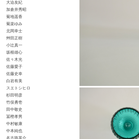
大迫友紀
加倉井秀昭
菊地遥香
菊楽ゆみ
北岡幸士
艸田正樹
小辻真一
坂根雄心
佐々木光
佐藤愛子
佐藤史幸
白岩有美
スエトシヒロ
杉田明彦
竹俣勇壱
田中敬史
冨樫孝男
中村敏康
中本純也
名古路英介