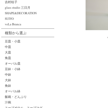
吉村桂子
glass studio 三日月
SHAPE&DECORATION
SUIYO
veLa Branca
種類から選ぶ
豆皿・小皿
中皿
大皿
角皿
オーバル皿
豆鉢・小鉢
中鉢
大鉢
角鉢
オーバル鉢
飯碗・どんぶり
汁椀
スープボウル、スープマグ