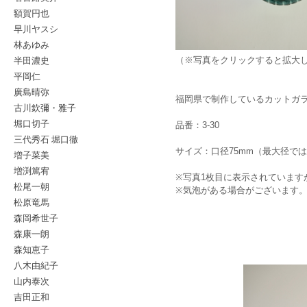
額賀円也
早川ヤスシ
林あゆみ
半田濃史
（※写真をクリックすると拡大
平岡仁
廣島晴弥
福岡県で制作しているカットガ
古川欽彌・雅子
堀口切子
品番：3-30
三代秀石 堀口徹
サイズ：口径75mm（最大径では
増子菜美
増渕篤宥
※写真1枚目に表示されていま
松尾一朝
※気泡がある場合がございます
松原竜馬
森岡希世子
森康一朗
森知恵子
八木由紀子
山内泰次
吉田正和