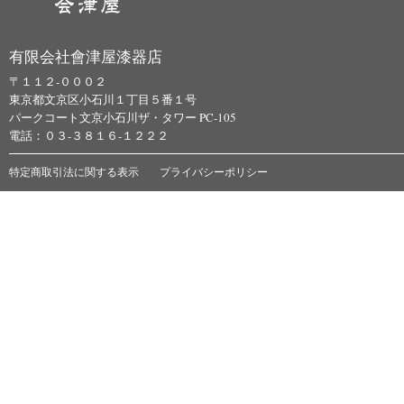
有限会社會津屋漆器店
〒１１２-０００２
東京都文京区小石川１丁目５番１号
パークコート文京小石川ザ・タワー PC-105
電話：０３-３８１６-１２２２
特定商取引法に関する表示
プライバシーポリシー