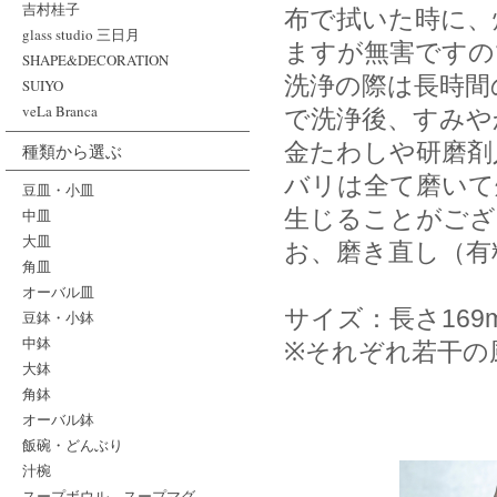
吉村桂子
布で拭いた時に、
glass studio 三日月
ますが無害ですの
SHAPE&DECORATION
洗浄の際は長時間
SUIYO
veLa Branca
で洗浄後、すみや
金たわしや研磨剤
種類から選ぶ
バリは全て磨いて
豆皿・小皿
生じることがござ
中皿
大皿
お、磨き直し（有
角皿
オーバル皿
サイズ：長さ169
豆鉢・小鉢
中鉢
※それぞれ若干の
大鉢
角鉢
オーバル鉢
飯碗・どんぶり
汁椀
スープボウル、スープマグ