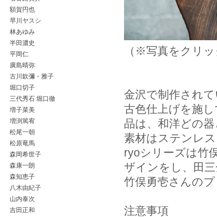
額賀円也
早川ヤスシ
林あゆみ
半田濃史
（※写真をクリッ
平岡仁
廣島晴弥
古川欽彌・雅子
堀口切子
金沢で制作されて
三代秀石 堀口徹
古色仕上げを施し
増子菜美
増渕篤宥
品は、和洋どの器
松尾一朝
素材はステンレス
松原竜馬
ryoシリーズは
森岡希世子
森康一朗
ザインをし、田三
森知恵子
竹俣勇壱さんのプ
八木由紀子
山内泰次
注意事項
吉田正和