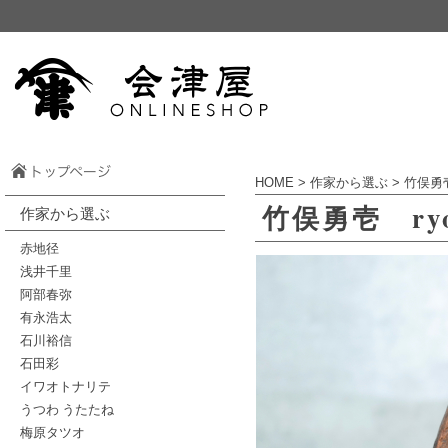
HOME
>
作家から選ぶ
>
竹俣勇
竹俣勇壱 r
作家から選ぶ
赤地径
浅井千里
阿部春弥
有永浩太
石川裕信
石田彩
イワオトナリテ
うつわ うたたね
梅原タツオ