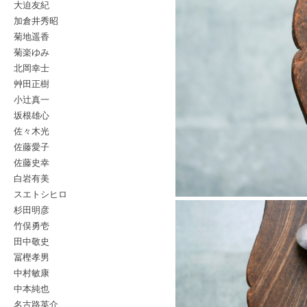
大迫友紀
加倉井秀昭
菊地遥香
菊楽ゆみ
北岡幸士
艸田正樹
小辻真一
坂根雄心
佐々木光
佐藤愛子
佐藤史幸
白岩有美
スエトシヒロ
杉田明彦
竹俣勇壱
田中敬史
冨樫孝男
中村敏康
中本純也
名古路英介