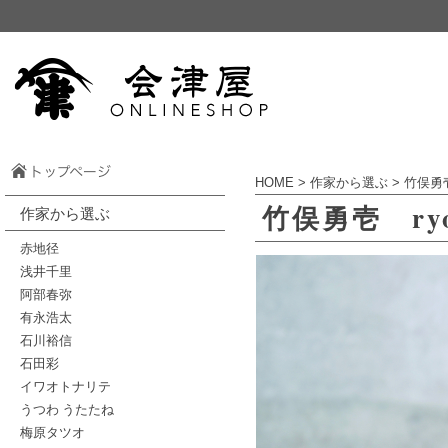
HOME
>
作家から選ぶ
>
竹俣勇
竹俣勇壱 r
作家から選ぶ
赤地径
浅井千里
阿部春弥
有永浩太
石川裕信
石田彩
イワオトナリテ
うつわ うたたね
梅原タツオ