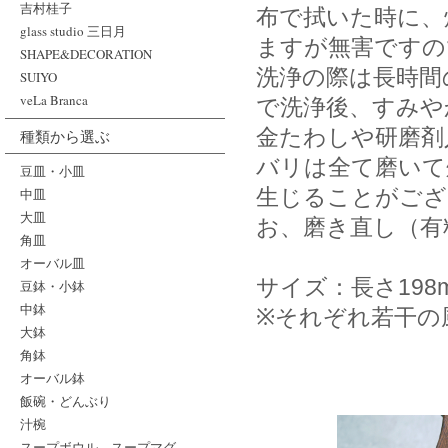
吉村桂子
布で拭いた時に、
glass studio 三日月
ますが無害ですの
SHAPE&DECORATION
洗浄の際は長時間
SUIYO
veLa Branca
で洗浄後、すみや
金たわしや研磨剤
種類から選ぶ
バリは全て磨いて
豆皿・小皿
生じることがござ
中皿
大皿
お、磨き直し（有
角皿
オーバル皿
サイズ：長さ198
豆鉢・小鉢
中鉢
※それぞれ若干の
大鉢
角鉢
オーバル鉢
飯碗・どんぶり
汁椀
スープボウル、スープマグ