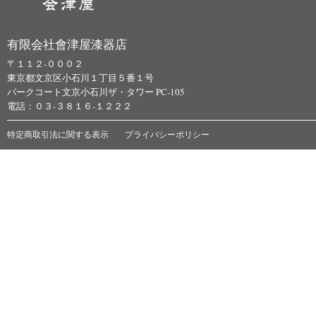
有限会社會津屋漆器店
〒１１２-０００２
東京都文京区小石川１丁目５番１号
パークコート文京小石川ザ・タワー PC-105
電話：０３-３８１６-１２２２
特定商取引法に関する表示
プライバシーポリシー