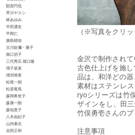
額賀円也
早川ヤスシ
林あゆみ
半田濃史
（※写真をクリッ
平岡仁
廣島晴弥
古川欽彌・雅子
堀口切子
金沢で制作されて
三代秀石 堀口徹
古色仕上げを施し
増子菜美
増渕篤宥
品は、和洋どの器
松尾一朝
素材はステンレス
松原竜馬
ryoシリーズは
森岡希世子
森康一朗
ザインをし、田三
森知恵子
竹俣勇壱さんのプ
八木由紀子
山内泰次
注意事項
吉田正和