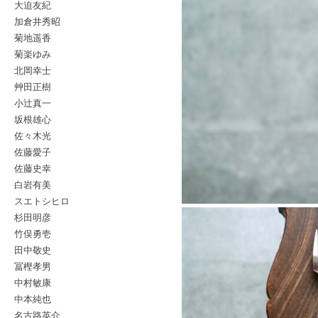
大迫友紀
加倉井秀昭
菊地遥香
菊楽ゆみ
北岡幸士
艸田正樹
小辻真一
坂根雄心
佐々木光
佐藤愛子
佐藤史幸
白岩有美
スエトシヒロ
杉田明彦
竹俣勇壱
田中敬史
冨樫孝男
中村敏康
中本純也
名古路英介