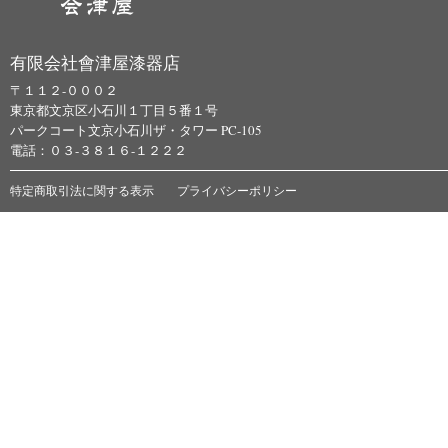
有限会社會津屋漆器店
〒１１２-０００２
東京都文京区小石川１丁目５番１号
パークコート文京小石川ザ・タワー PC-105
電話：０３-３８１６-１２２２
特定商取引法に関する表示
プライバシーポリシー