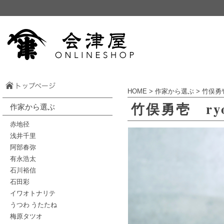
HOME
>
作家から選ぶ
>
竹俣勇
竹俣勇壱 r
作家から選ぶ
赤地径
浅井千里
阿部春弥
有永浩太
石川裕信
石田彩
イワオトナリテ
うつわ うたたね
梅原タツオ