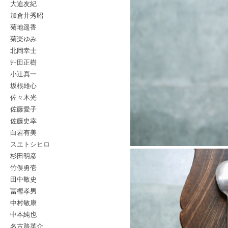
大迫友紀
加倉井秀昭
菊地遥香
菊楽ゆみ
北岡幸士
艸田正樹
小辻真一
坂根雄心
佐々木光
佐藤愛子
佐藤史幸
白岩有美
スエトシヒロ
杉田明彦
竹俣勇壱
田中敬史
冨樫孝男
中村敏康
中本純也
名古路英介