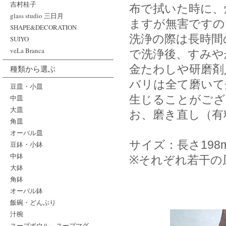
吉村桂子
布で拭いた時に、
glass studio 三日月
ますが無害ですの
SHAPE&DECORATION
洗浄の際は長時間
SUIYO
veLa Branca
で洗浄後、すみや
金たわしや研磨剤
種類から選ぶ
バリは全て磨いて
豆皿・小皿
生じることがござ
中皿
大皿
お、磨き直し（有
角皿
オーバル皿
サイズ：長さ198
豆鉢・小鉢
中鉢
※それぞれ若干の
大鉢
角鉢
オーバル鉢
飯碗・どんぶり
汁椀
スープボウル、スープマグ