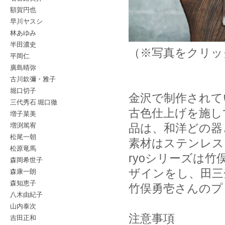
額賀円也
早川ヤスシ
林あゆみ
半田濃史
（※写真をクリッ
平岡仁
廣島晴弥
古川欽彌・雅子
堀口切子
金沢で制作されて
三代秀石 堀口徹
古色仕上げを施し
増子菜美
増渕篤宥
品は、和洋どの器
松尾一朝
素材はステンレス
松原竜馬
ryoシリーズは
森岡希世子
森康一朗
ザインをし、田三
森知恵子
竹俣勇壱さんのプ
八木由紀子
山内泰次
注意事項
吉田正和