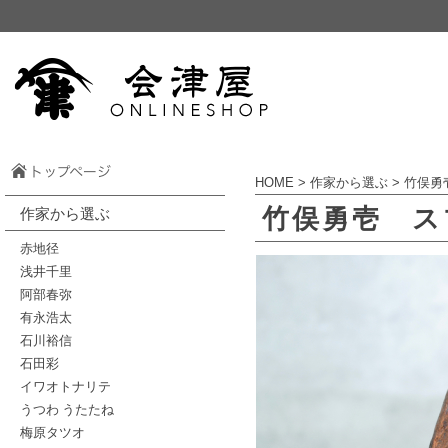
HOME
>
作家から選ぶ
>
竹俣勇
竹俣勇壱 
作家から選ぶ
赤地径
浅井千里
阿部春弥
有永浩太
石川裕信
石田彩
イワオトナリテ
うつわ うたたね
梅原タツオ