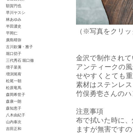
額賀円也
早川ヤスシ
林あゆみ
半田濃史
（※写真をクリッ
平岡仁
廣島晴弥
古川欽彌・雅子
堀口切子
金沢で制作されて
三代秀石 堀口徹
アンティークの風
増子菜美
増渕篤宥
せやすくとても重
松尾一朝
素材はステンレス
松原竜馬
竹俣勇壱さんのハ
森岡希世子
森康一朗
森知恵子
注意事項
八木由紀子
布で拭いた時に、
山内泰次
ますが無害ですの
吉田正和