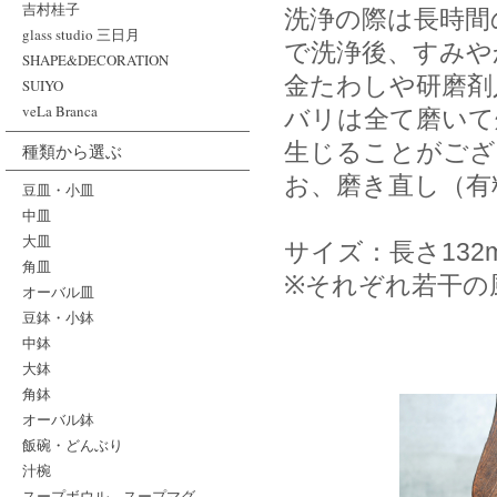
吉村桂子
洗浄の際は長時間
glass studio 三日月
で洗浄後、すみや
SHAPE&DECORATION
金たわしや研磨剤
SUIYO
veLa Branca
バリは全て磨いて
生じることがござ
種類から選ぶ
お、磨き直し（有
豆皿・小皿
中皿
大皿
サイズ：長さ132
角皿
※それぞれ若干の
オーバル皿
豆鉢・小鉢
中鉢
大鉢
角鉢
オーバル鉢
飯碗・どんぶり
汁椀
スープボウル、スープマグ