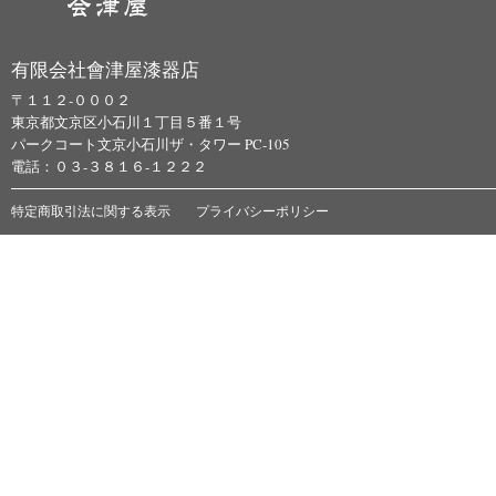
有限会社會津屋漆器店
〒１１２-０００２
東京都文京区小石川１丁目５番１号
パークコート文京小石川ザ・タワー PC-105
電話：０３-３８１６-１２２２
特定商取引法に関する表示
プライバシーポリシー