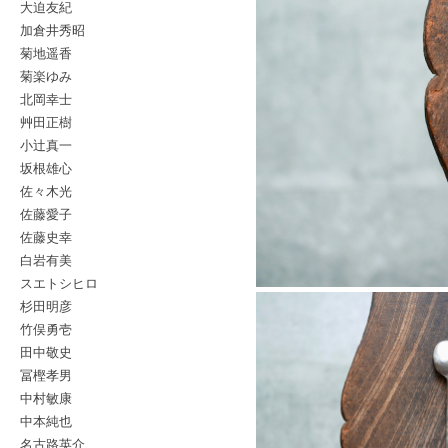
大迫友紀
加倉井秀昭
菊地遥香
菊楽ゆみ
北岡幸士
艸田正樹
小辻真一
坂根雄心
佐々木光
佐藤愛子
佐藤史幸
白岩有美
スエトシヒロ
杉田明彦
竹俣勇壱
田中敬史
冨樫孝男
中村敏康
中本純也
名古路英介