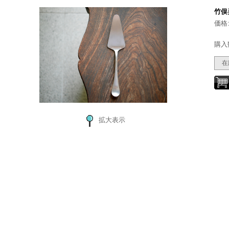
竹俣
価格
購入
在
拡大表示