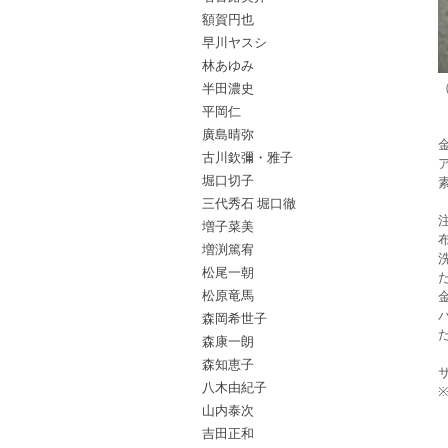
額賀円也
早川ヤスシ
林あゆみ
半田濃史
平岡仁
廣島晴弥
古川欽彌・雅子
堀口切子
三代秀石 堀口徹
増子菜美
増渕篤宥
松尾一朝
松原竜馬
森岡希世子
森康一朗
森知恵子
八木由紀子
山内泰次
吉田正和