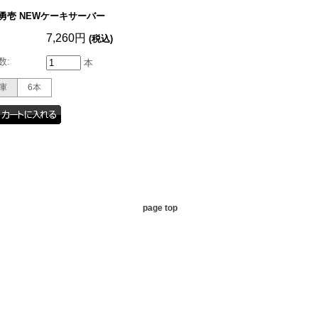
勇壱 NEWケーキサーバー
:
7,260円
(税込)
数:
本
庫
6本
page top