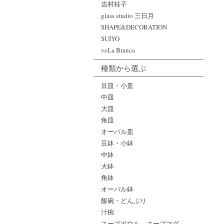
吉村桂子
glass studio 三日月
SHAPE&DECORATION
SUIYO
veLa Branca
種類から選ぶ
豆皿・小皿
中皿
大皿
角皿
オーバル皿
豆鉢・小鉢
中鉢
大鉢
角鉢
オーバル鉢
飯碗・どんぶり
汁椀
スープボウル、スープマグ