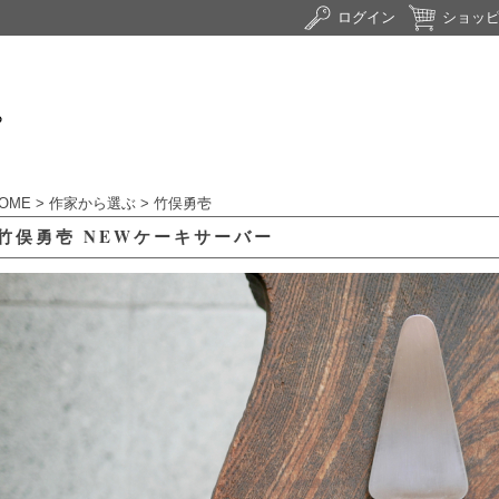
ログイン
ショッ
OME
>
作家から選ぶ
>
竹俣勇壱
竹俣勇壱 NEWケーキサーバー