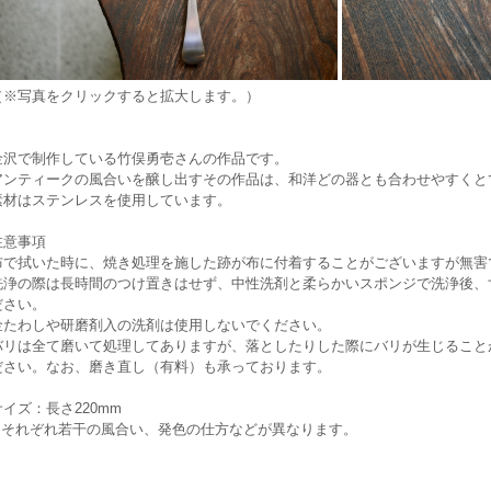
（※写真をクリックすると拡大します。）
金沢で制作している竹俣勇壱さんの作品です。
アンティークの風合いを醸し出すその作品は、和洋どの器とも合わせやすくと
素材はステンレスを使用しています。
注意事項
布で拭いた時に、焼き処理を施した跡が布に付着することがございますが無害
洗浄の際は長時間のつけ置きはせず、中性洗剤と柔らかいスポンジで洗浄後、
ださい。
金たわしや研磨剤入の洗剤は使用しないでください。
バリは全て磨いて処理してありますが、落としたりした際にバリが生じること
ださい。なお、磨き直し（有料）も承っております。
サイズ：長さ220mm
※それぞれ若干の風合い、発色の仕方などが異なります。