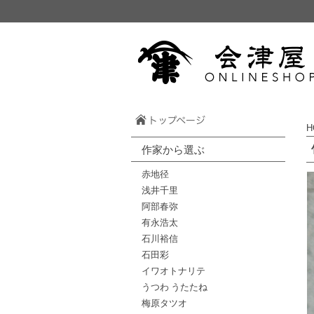
H
作家から選ぶ
赤地径
浅井千里
阿部春弥
有永浩太
石川裕信
石田彩
イワオトナリテ
うつわ うたたね
梅原タツオ