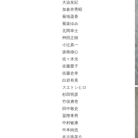
大迫友紀
加倉井秀昭
菊地遥香
菊楽ゆみ
北岡幸士
艸田正樹
小辻真一
坂根雄心
佐々木光
佐藤愛子
佐藤史幸
白岩有美
スエトシヒロ
杉田明彦
竹俣勇壱
田中敬史
冨樫孝男
中村敏康
中本純也
名古路英介