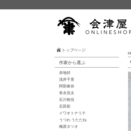
H
作家から選ぶ
赤地径
浅井千里
阿部春弥
有永浩太
石川裕信
石田彩
イワオトナリテ
うつわ うたたね
梅原タツオ