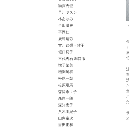
額賀円也
早川ヤスシ
林あゆみ
半田濃史
平岡仁
廣島晴弥
古川欽彌・雅子
堀口切子
三代秀石 堀口徹
増子菜美
増渕篤宥
松尾一朝
松原竜馬
森岡希世子
森康一朗
森知恵子
八木由紀子
山内泰次
吉田正和