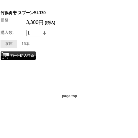
竹俣勇壱 スプーンSL130
価格:
3,300円
(税込)
購入数:
本
在庫
16本
page top