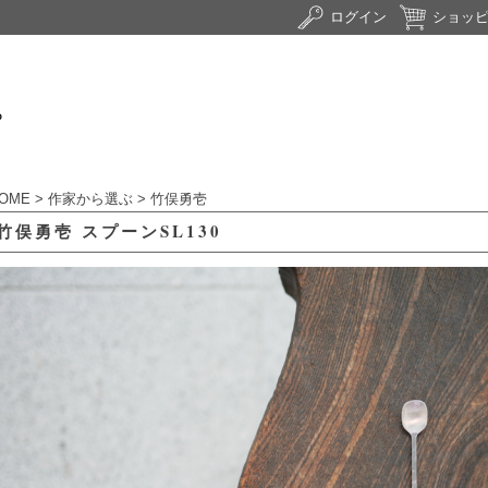
ログイン
ショッ
OME
>
作家から選ぶ
>
竹俣勇壱
竹俣勇壱 スプーンSL130