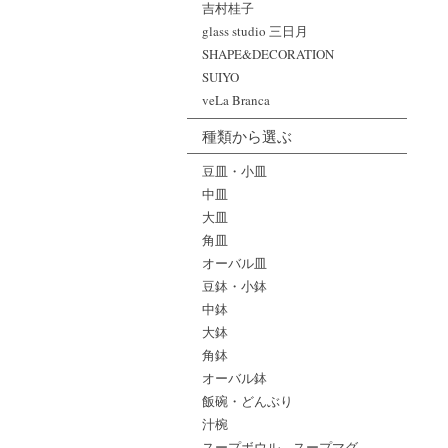
吉村桂子
glass studio 三日月
SHAPE&DECORATION
SUIYO
veLa Branca
種類から選ぶ
豆皿・小皿
中皿
大皿
角皿
オーバル皿
豆鉢・小鉢
中鉢
大鉢
角鉢
オーバル鉢
飯碗・どんぶり
汁椀
スープボウル、スープマグ