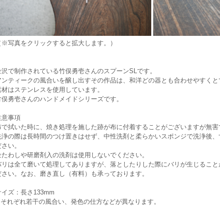
（※写真をクリックすると拡大します。）
金沢で制作されている竹俣勇壱さんのスプーンSLです。
アンティークの風合いを醸し出すその作品は、和洋どの器とも合わせやすくと
素材はステンレスを使用しています。
竹俣勇壱さんのハンドメイドシリーズです。
注意事項
布で拭いた時に、焼き処理を施した跡が布に付着することがございますが無害
洗浄の際は長時間のつけ置きはせず、中性洗剤と柔らかいスポンジで洗浄後、
ださい。
金たわしや研磨剤入の洗剤は使用しないでください。
バリは全て磨いて処理してありますが、落としたりした際にバリが生じること
ださい。なお、磨き直し（有料）も承っております。
サイズ：長さ133mm
※それぞれ若干の風合い、発色の仕方などが異なります。