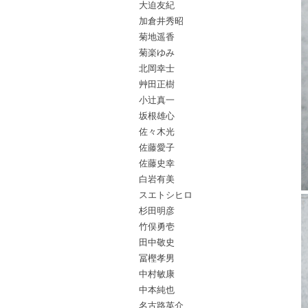
大迫友紀
加倉井秀昭
菊地遥香
菊楽ゆみ
北岡幸士
艸田正樹
小辻真一
坂根雄心
佐々木光
佐藤愛子
佐藤史幸
白岩有美
スエトシヒロ
杉田明彦
竹俣勇壱
田中敬史
冨樫孝男
中村敏康
中本純也
名古路英介