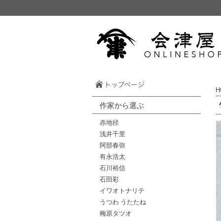
H
作家から選ぶ
赤地径
浅井千里
阿部春弥
有永浩太
石川裕信
石田彩
イワオトナリテ
うつわ うたたね
梅原タツオ