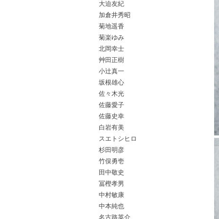
大迫友紀
加倉井秀昭
菊地遥香
菊楽ゆみ
北岡幸士
艸田正樹
小辻真一
坂根雄心
佐々木光
佐藤愛子
佐藤史幸
白岩有美
スエトシヒロ
杉田明彦
竹俣勇壱
田中敬史
冨樫孝男
中村敏康
中本純也
名古路英介