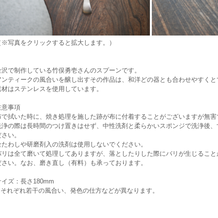
（※写真をクリックすると拡大します。）
金沢で制作している竹俣勇壱さんのスプーンです。
アンティークの風合いを醸し出すその作品は、和洋どの器とも合わせやすくと
素材はステンレスを使用しています。
注意事項
布で拭いた時に、焼き処理を施した跡が布に付着することがございますが無害
洗浄の際は長時間のつけ置きはせず、中性洗剤と柔らかいスポンジで洗浄後、
ださい。
金たわしや研磨剤入の洗剤は使用しないでください。
バリは全て磨いて処理してありますが、落としたりした際にバリが生じること
ださい。なお、磨き直し（有料）も承っております。
サイズ：長さ180mm
※それぞれ若干の風合い、発色の仕方などが異なります。