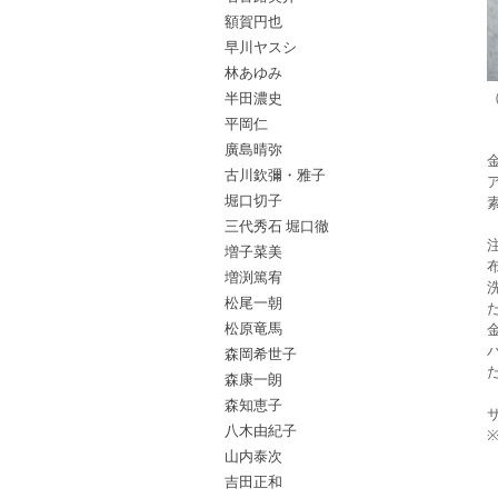
額賀円也
早川ヤスシ
林あゆみ
半田濃史
平岡仁
廣島晴弥
古川欽彌・雅子
堀口切子
三代秀石 堀口徹
増子菜美
増渕篤宥
松尾一朝
松原竜馬
森岡希世子
森康一朗
森知恵子
八木由紀子
山内泰次
吉田正和