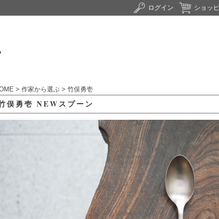
ログイン
ショッ
OME
>
作家から選ぶ
>
竹俣勇壱
竹俣勇壱 NEWスプーン