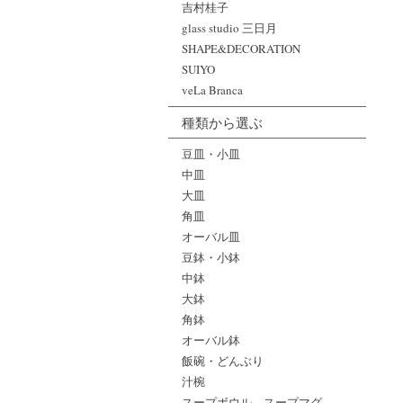
吉村桂子
glass studio 三日月
SHAPE&DECORATION
SUIYO
veLa Branca
種類から選ぶ
豆皿・小皿
中皿
大皿
角皿
オーバル皿
豆鉢・小鉢
中鉢
大鉢
角鉢
オーバル鉢
飯碗・どんぶり
汁椀
スープボウル、スープマグ