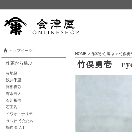
HOME
>
作家から選ぶ
>
竹俣勇
竹俣勇壱 r
作家から選ぶ
赤地径
浅井千里
阿部春弥
有永浩太
石川裕信
石田彩
イワオトナリテ
うつわ うたたね
梅原タツオ