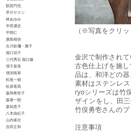
額賀円也
早川ヤスシ
林あゆみ
半田濃史
（※写真をクリッ
平岡仁
廣島晴弥
古川欽彌・雅子
堀口切子
金沢で制作されて
三代秀石 堀口徹
古色仕上げを施し
増子菜美
増渕篤宥
品は、和洋どの器
松尾一朝
素材はステンレス
松原竜馬
ryoシリーズは
森岡希世子
森康一朗
ザインをし、田三
森知恵子
竹俣勇壱さんのプ
八木由紀子
山内泰次
注意事項
吉田正和