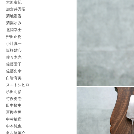
大迫友紀
加倉井秀昭
菊地遥香
菊楽ゆみ
北岡幸士
艸田正樹
小辻真一
坂根雄心
佐々木光
佐藤愛子
佐藤史幸
白岩有美
スエトシヒロ
杉田明彦
竹俣勇壱
田中敬史
冨樫孝男
中村敏康
中本純也
名古路英介