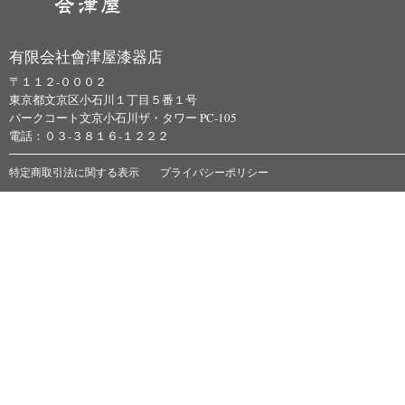
有限会社會津屋漆器店
〒１１２-０００２
東京都文京区小石川１丁目５番１号
パークコート文京小石川ザ・タワー PC-105
電話：０３-３８１６-１２２２
特定商取引法に関する表示
プライバシーポリシー