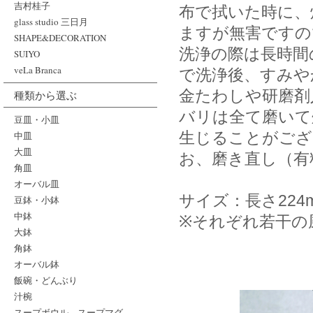
吉村桂子
布で拭いた時に、
glass studio 三日月
ますが無害ですの
SHAPE&DECORATION
洗浄の際は長時間
SUIYO
veLa Branca
で洗浄後、すみや
金たわしや研磨剤
種類から選ぶ
バリは全て磨いて
豆皿・小皿
生じることがござ
中皿
大皿
お、磨き直し（有
角皿
オーバル皿
サイズ：長さ224
豆鉢・小鉢
中鉢
※それぞれ若干の
大鉢
角鉢
オーバル鉢
飯碗・どんぶり
汁椀
スープボウル、スープマグ