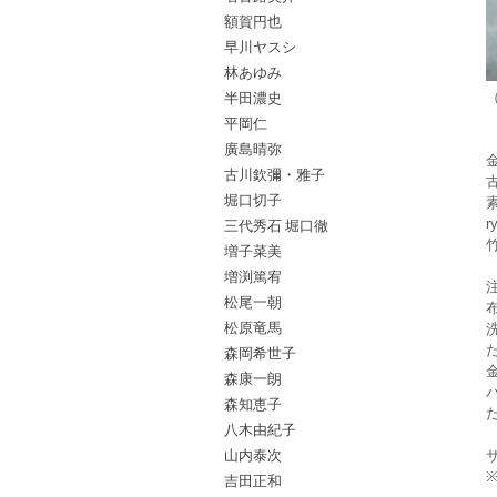
額賀円也
早川ヤスシ
林あゆみ
半田濃史
平岡仁
廣島晴弥
古川欽彌・雅子
堀口切子
三代秀石 堀口徹
増子菜美
増渕篤宥
松尾一朝
松原竜馬
森岡希世子
森康一朗
森知恵子
八木由紀子
山内泰次
吉田正和