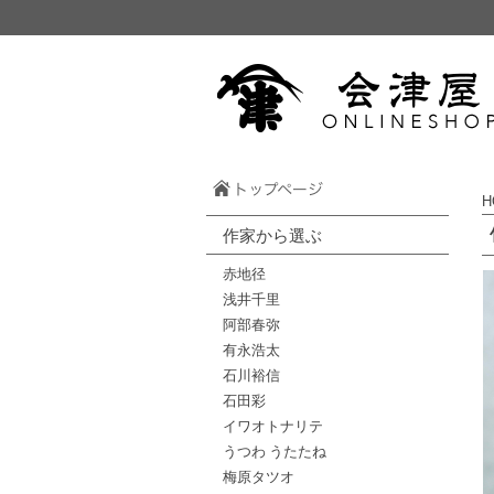
H
作家から選ぶ
赤地径
浅井千里
阿部春弥
有永浩太
石川裕信
石田彩
イワオトナリテ
うつわ うたたね
梅原タツオ