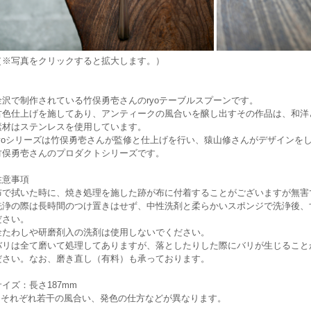
（※写真をクリックすると拡大します。）
金沢で制作されている竹俣勇壱さんのryoテーブルスプーンです。
古色仕上げを施してあり、アンティークの風合いを醸し出すその作品は、和洋
素材はステンレスを使用しています。
ryoシリーズは竹俣勇壱さんが監修と仕上げを行い、猿山修さんがデザインを
竹俣勇壱さんのプロダクトシリーズです。
注意事項
布で拭いた時に、焼き処理を施した跡が布に付着することがございますが無害
洗浄の際は長時間のつけ置きはせず、中性洗剤と柔らかいスポンジで洗浄後、
ださい。
金たわしや研磨剤入の洗剤は使用しないでください。
バリは全て磨いて処理してありますが、落としたりした際にバリが生じること
ださい。なお、磨き直し（有料）も承っております。
サイズ：長さ187mm
※それぞれ若干の風合い、発色の仕方などが異なります。