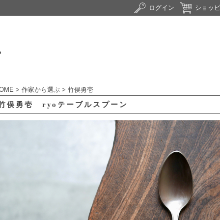
ログイン
ショッ
OME
>
作家から選ぶ
>
竹俣勇壱
竹俣勇壱 ryoテーブルスプーン