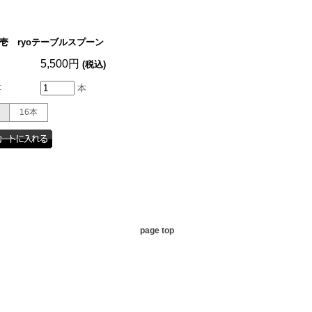
壱 ryoテーブルスプーン
5,500円
(税込)
:
本
16本
page top