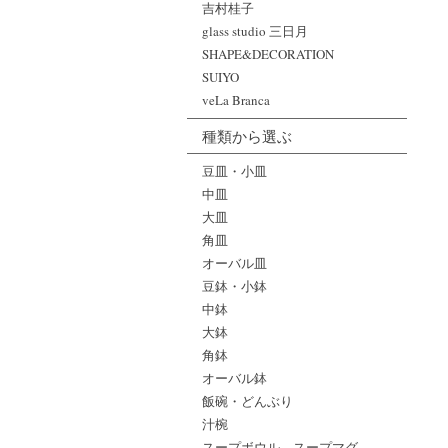
吉村桂子
glass studio 三日月
SHAPE&DECORATION
SUIYO
veLa Branca
種類から選ぶ
豆皿・小皿
中皿
大皿
角皿
オーバル皿
豆鉢・小鉢
中鉢
大鉢
角鉢
オーバル鉢
飯碗・どんぶり
汁椀
スープボウル、スープマグ