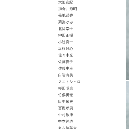
大迫友紀
加倉井秀昭
菊地遥香
菊楽ゆみ
北岡幸士
艸田正樹
小辻真一
坂根雄心
佐々木光
佐藤愛子
佐藤史幸
白岩有美
スエトシヒロ
杉田明彦
竹俣勇壱
田中敬史
冨樫孝男
中村敏康
中本純也
名古路英介