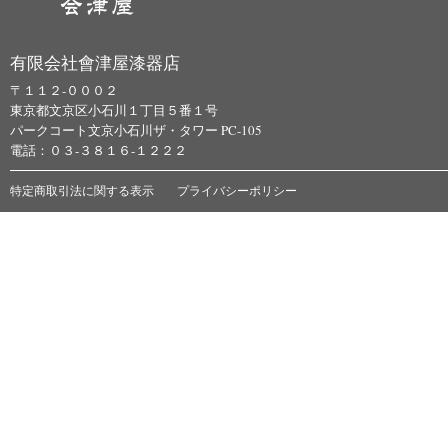
有限会社會津屋漆器店
〒１１２-０００２
東京都文京区小石川１丁目５番１号
パークコート文京小石川ザ・タワー PC-105
電話：０３-３８１６-１２２２
特定商取引法に関する表示
プライバシーポリシー