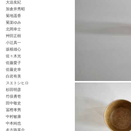
大迫友紀
加倉井秀昭
菊地遥香
菊楽ゆみ
北岡幸士
艸田正樹
小辻真一
坂根雄心
佐々木光
佐藤愛子
佐藤史幸
白岩有美
スエトシヒロ
杉田明彦
竹俣勇壱
田中敬史
冨樫孝男
中村敏康
中本純也
名古路英介