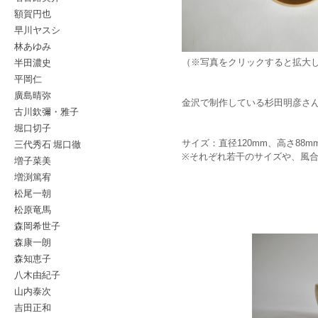
額賀円也
早川ヤスシ
林あゆみ
半田濃史
（※写真をクリックすると拡大
平岡仁
廣島晴弥
金沢で制作している杉田明彦さ
古川欽彌・雅子
堀口切子
サイズ：直径120mm、高さ88m
三代秀石 堀口徹
※それぞれ若干のサイズや、風
増子菜美
増渕篤宥
松尾一朝
松原竜馬
森岡希世子
森康一朗
森知恵子
八木由紀子
山内泰次
吉田正和