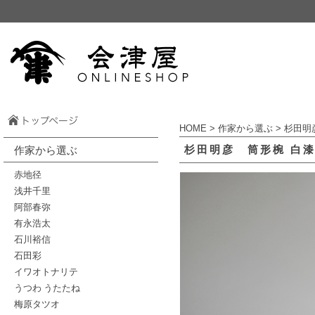
HOME
>
作家から選ぶ
>
杉田明
杉田明彦 筒形椀 白漆
作家から選ぶ
赤地径
浅井千里
阿部春弥
有永浩太
石川裕信
石田彩
イワオトナリテ
うつわ うたたね
梅原タツオ