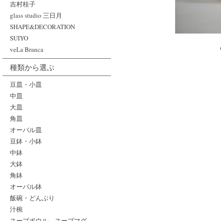
吉村桂子
glass studio 三日月
SHAPE&DECORATION
SUIYO
veLa Branca
種類から選ぶ
豆皿・小皿
中皿
大皿
角皿
オーバル皿
豆鉢・小鉢
中鉢
大鉢
角鉢
オーバル鉢
飯碗・どんぶり
汁椀
スープボウル、スープマグ