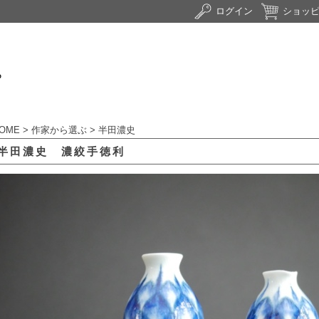
ログイン
ショッ
OME
>
作家から選ぶ
>
半田濃史
半田濃史 濃絞手徳利