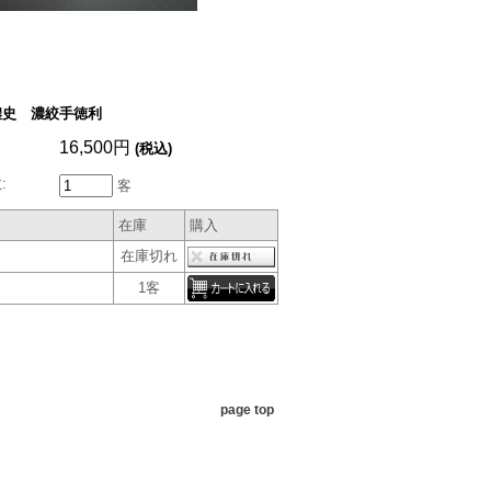
濃史 濃絞手徳利
16,500円
(税込)
:
客
在庫
購入
在庫切れ
1客
page top