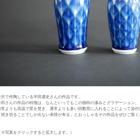
金沢で作陶している半田濃史さんの作品です。
半田さんの作品の特徴は、なんといってもこの独特の滲みとグラデーション。
通常よりも高温で窯を焚き、通常よりも多い回数窯に入れることによって染付
「焼き切ることでしか出ない表情が有る」とおっしゃるその作品をぜひご覧く
（※写真をクリックすると拡大します。）