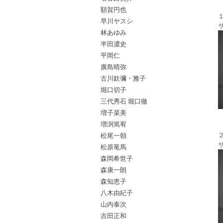
額賀円也
早川ヤスシ
林あゆみ
半田濃史
平岡仁
廣島晴弥
古川欽彌・雅子
堀口切子
三代秀石 堀口徹
増子菜美
増渕篤宥
松尾一朝
松原竜馬
森岡希世子
森康一朗
森知恵子
八木由紀子
山内泰次
吉田正和