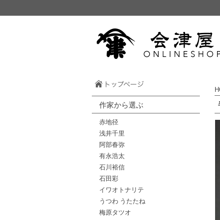
H
作家から選ぶ
赤地径
浅井千里
阿部春弥
有永浩太
石川裕信
石田彩
イワオトナリテ
うつわ うたたね
梅原タツオ