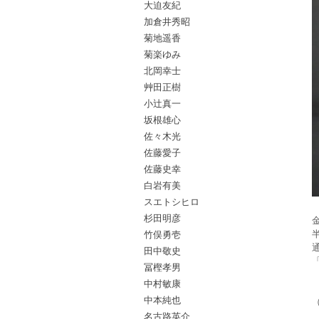
大迫友紀
加倉井秀昭
菊地遥香
菊楽ゆみ
北岡幸士
艸田正樹
小辻真一
坂根雄心
佐々木光
佐藤愛子
佐藤史幸
白岩有美
スエトシヒロ
杉田明彦
竹俣勇壱
田中敬史
冨樫孝男
中村敏康
中本純也
名古路英介