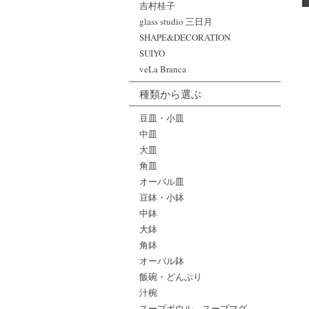
吉村桂子
glass studio 三日月
SHAPE&DECORATION
SUIYO
veLa Branca
種類から選ぶ
豆皿・小皿
中皿
大皿
角皿
オーバル皿
豆鉢・小鉢
中鉢
大鉢
角鉢
オーバル鉢
飯碗・どんぶり
汁椀
スープボウル、スープマグ