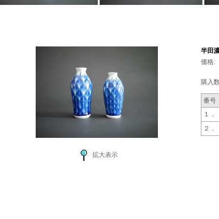
半田
価格:
購入数
番号
１．
２．
拡大表示