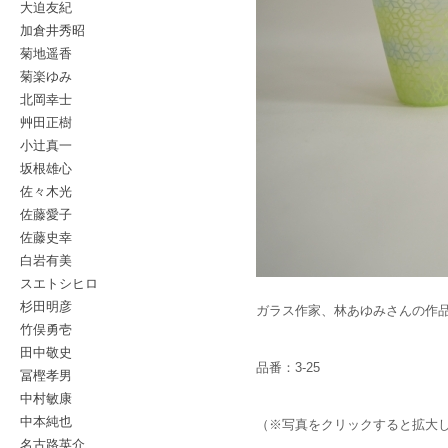
大迫友紀
加倉井秀昭
菊地遥香
菊楽ゆみ
北岡幸士
艸田正樹
小辻真一
坂根雄心
佐々木光
佐藤愛子
佐藤史幸
白岩有美
スエトシヒロ
杉田明彦
ガラス作家、林あゆみさんの作
竹俣勇壱
田中敬史
品番：3-25
冨樫孝男
中村敏康
中本純也
（※写真をクリックすると拡大
名古路英介