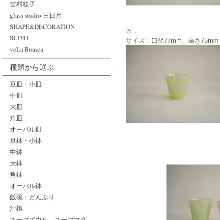
吉村桂子
glass studio 三日月
SHAPE&DECORATION
５．
SUIYO
サイズ：口径77mm、高さ75mm
veLa Branca
種類から選ぶ
豆皿・小皿
中皿
大皿
角皿
オーバル皿
豆鉢・小鉢
中鉢
大鉢
角鉢
オーバル鉢
飯碗・どんぶり
汁椀
スープボウル、スープマグ