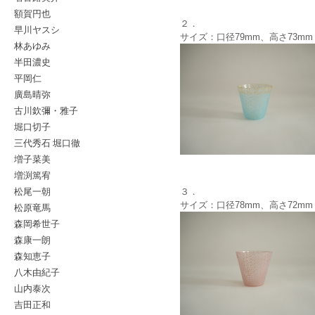
額賀円也
２．
早川ヤスシ
サイズ：口径79mm、高さ73mm
林あゆみ
半田濃史
平岡仁
廣島晴弥
古川欽彌・雅子
堀口切子
三代秀石 堀口徹
増子菜美
増渕篤宥
松尾一朝
３．
サイズ：口径78mm、高さ72mm
松原竜馬
森岡希世子
森康一朗
森知恵子
八木由紀子
山内泰次
吉田正和