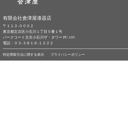
有限会社會津屋漆器店
〒１１２-０００２
東京都文京区小石川１丁目５番１号
パークコート文京小石川ザ・タワー PC-105
電話：０３-３８１６-１２２２
特定商取引法に関する表示
プライバシーポリシー