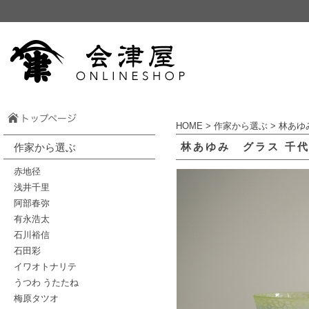
HOME
>
作家から選ぶ
>
林あゆ
林あゆみ グラス 千
作家から選ぶ
赤地径
浅井千里
阿部春弥
有永浩太
石川裕信
石田彩
イワオトナリテ
うつわ うたたね
梅原タツオ