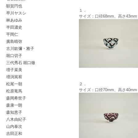
額賀円也
１．
早川ヤスシ
サイズ：口径68mm、高さ43mm
林あゆみ
半田濃史
平岡仁
廣島晴弥
古川欽彌・雅子
堀口切子
三代秀石 堀口徹
増子菜美
増渕篤宥
松尾一朝
２．
サイズ：口径70mm、高さ40mm
松原竜馬
森岡希世子
森康一朗
森知恵子
八木由紀子
山内泰次
吉田正和