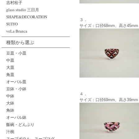
吉村桂子
glass studio 三日月
SHAPE&DECORATION
３．
SUIYO
サイズ：口径68mm、高さ45mm
veLa Branca
種類から選ぶ
豆皿・小皿
中皿
大皿
角皿
オーバル皿
豆鉢・小鉢
４．
中鉢
サイズ：口径69mm、高さ39mm
大鉢
角鉢
オーバル鉢
飯碗・どんぶり
汁椀
スープボウル、スープマグ