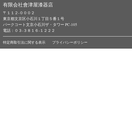
有限会社會津屋漆器店
〒１１２-０００２
東京都文京区小石川１丁目５番１号
パークコート文京小石川ザ・タワー PC-105
電話：０３-３８１６-１２２２
特定商取引法に関する表示
プライバシーポリシー