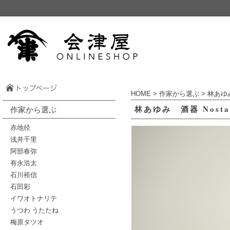
HOME
>
作家から選ぶ
>
林あゆ
林あゆみ 酒器 Nosta
作家から選ぶ
赤地径
浅井千里
阿部春弥
有永浩太
石川裕信
石田彩
イワオトナリテ
うつわ うたたね
梅原タツオ