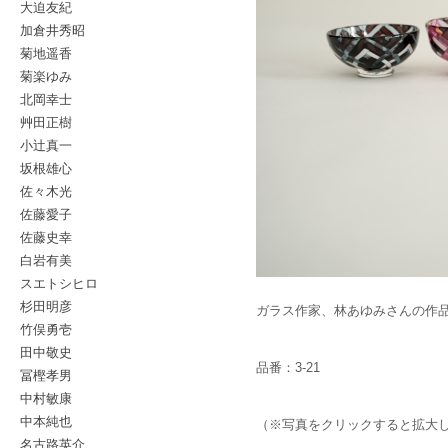
大迫友紀
加倉井秀昭
菊地遥香
菊楽ゆみ
北岡幸士
艸田正樹
小辻真一
坂根雄心
佐々木光
佐藤愛子
佐藤史幸
白岩有美
スエトシヒロ
杉田明彦
ガラス作家、林あゆみさんの作
竹俣勇壱
田中敬史
品番：3-21
冨樫孝男
中村敏康
中本純也
（※写真をクリックすると拡大
名古路英介