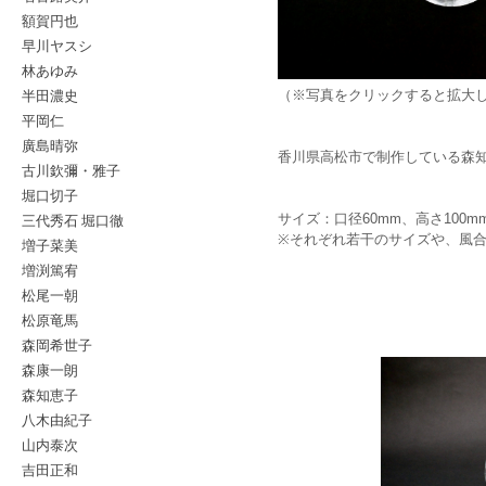
額賀円也
早川ヤスシ
林あゆみ
半田濃史
（※写真をクリックすると拡大
平岡仁
廣島晴弥
香川県高松市で制作している森
古川欽彌・雅子
堀口切子
サイズ：口径60mm、高さ100m
三代秀石 堀口徹
※それぞれ若干のサイズや、風
増子菜美
増渕篤宥
松尾一朝
松原竜馬
森岡希世子
森康一朗
森知恵子
八木由紀子
山内泰次
吉田正和