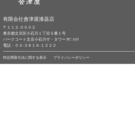
有限会社會津屋漆器店
〒１１２-０００２
東京都文京区小石川１丁目５番１号
パークコート文京小石川ザ・タワー PC-105
電話：０３-３８１６-１２２２
特定商取引法に関する表示
プライバシーポリシー