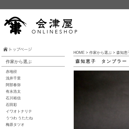
HOME
>
作家から選ぶ
>
森知恵
森知恵子 タンブラー
作家から選ぶ
赤地径
浅井千里
阿部春弥
有永浩太
石川裕信
石田彩
イワオトナリテ
うつわ うたたね
梅原タツオ