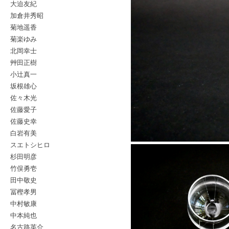
大迫友紀
加倉井秀昭
菊地遥香
菊楽ゆみ
北岡幸士
艸田正樹
小辻真一
坂根雄心
佐々木光
佐藤愛子
佐藤史幸
白岩有美
スエトシヒロ
杉田明彦
竹俣勇壱
田中敬史
冨樫孝男
中村敏康
中本純也
名古路英介