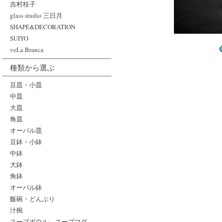
吉村桂子
glass studio 三日月
SHAPE&DECORATION
SUIYO
veLa Branca
種類から選ぶ
豆皿・小皿
中皿
大皿
角皿
オーバル皿
豆鉢・小鉢
中鉢
大鉢
角鉢
オーバル鉢
飯碗・どんぶり
汁椀
スープボウル、スープマグ