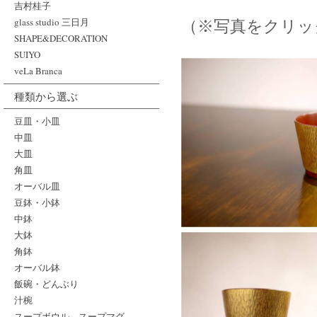
吉村桂子
glass studio 三日月
（※写真をクリッ
SHAPE&DECORATION
SUIYO
veLa Branca
種類から選ぶ
豆皿・小皿
中皿
大皿
角皿
オーバル皿
豆鉢・小鉢
中鉢
大鉢
角鉢
オーバル鉢
飯碗・どんぶり
汁椀
スープボウル、スープマグ