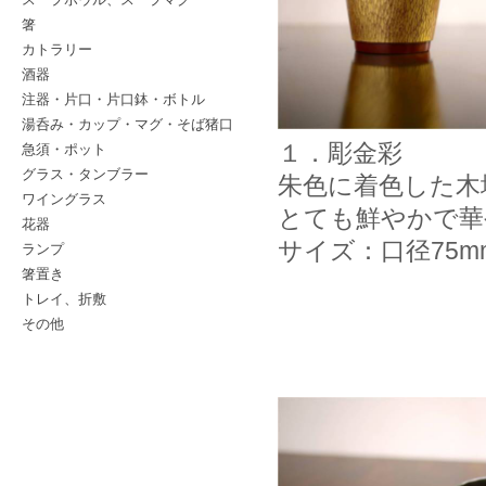
箸
カトラリー
酒器
注器・片口・片口鉢・ボトル
湯呑み・カップ・マグ・そば猪口
急須・ポット
１．彫金彩
グラス・タンブラー
朱色に着色した木
ワイングラス
とても鮮やかで華
花器
サイズ：口径75m
ランプ
箸置き
トレイ、折敷
その他