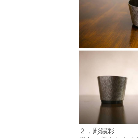
２．彫錫彩