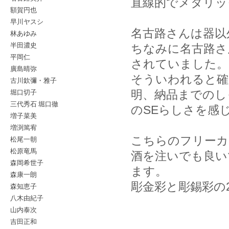
直線的でメタリッ
額賀円也
早川ヤスシ
名古路さんは器以
林あゆみ
半田濃史
ちなみに名古路さ
平岡仁
されていました。
廣島晴弥
そういわれると確
古川欽彌・雅子
堀口切子
明、納品までのし
三代秀石 堀口徹
のSEらしさを感
増子菜美
増渕篤宥
こちらのフリーカ
松尾一朝
松原竜馬
酒を注いでも良い
森岡希世子
ます。
森康一朗
彫金彩と彫錫彩の
森知恵子
八木由紀子
山内泰次
吉田正和