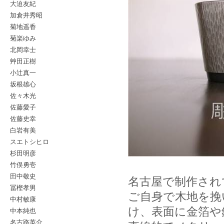
大迫友紀
加倉井秀昭
菊地遥香
菊楽ゆみ
北岡幸士
艸田正樹
小辻真一
坂根雄心
佐々木光
佐藤愛子
佐藤史幸
白岩有美
スエトシヒロ
杉田明彦
竹俣勇壱
田中敬史
名古屋で制作され
冨樫孝男
ご自身で木地を挽
中村敏康
け、表面に金箔や
中本純也
名古路英介