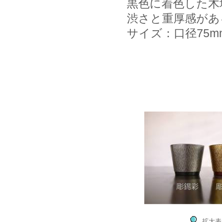
黒色に着色した木
渋さと重厚感があ
サイズ：口径75m
拡大表