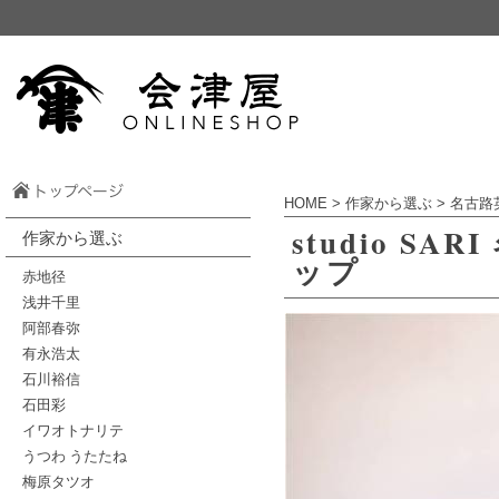
HOME
>
作家から選ぶ
>
名古路
studio 
作家から選ぶ
ップ
赤地径
浅井千里
阿部春弥
有永浩太
石川裕信
石田彩
イワオトナリテ
うつわ うたたね
梅原タツオ