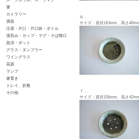
箸
カトラリー
６．
酒器
サイズ：直径163mm、高さ40m
注器・片口・片口鉢・ボトル
湯呑み・カップ・マグ・そば猪口
急須・ポット
グラス・タンブラー
ワイングラス
花器
ランプ
箸置き
トレイ、折敷
７．
その他
サイズ：直径156mm、高さ42m