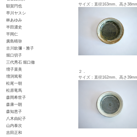
サイズ：直径163mm、高さ38m
額賀円也
早川ヤスシ
林あゆみ
半田濃史
平岡仁
廣島晴弥
古川欽彌・雅子
堀口切子
三代秀石 堀口徹
増子菜美
２．
増渕篤宥
サイズ：直径162mm、高さ39m
松尾一朝
松原竜馬
森岡希世子
森康一朗
森知恵子
八木由紀子
山内泰次
吉田正和