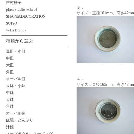
吉村桂子
３．
glass studio 三日月
サイズ：直径161mm、高さ42m
SHAPE&DECORATION
SUIYO
veLa Branca
種類から選ぶ
豆皿・小皿
中皿
大皿
角皿
オーバル皿
４．
サイズ：直径163mm、高さ42m
豆鉢・小鉢
中鉢
大鉢
角鉢
オーバル鉢
飯碗・どんぶり
汁椀
スープボウル、スープマグ