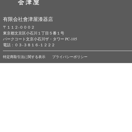
有限会社會津屋漆器店
〒１１２-０００２
東京都文京区小石川１丁目５番１号
パークコート文京小石川ザ・タワー PC-105
電話：０３-３８１６-１２２２
特定商取引法に関する表示
プライバシーポリシー