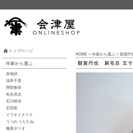
HOME
>
作家から選ぶ
>
額賀円
額賀円也 刷毛目 五
作家から選ぶ
赤地径
浅井千里
阿部春弥
有永浩太
石川裕信
石田彩
イワオトナリテ
うつわ うたたね
梅原タツオ