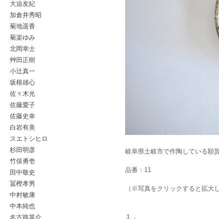
大迫友紀
加倉井秀昭
菊地遥香
菊楽ゆみ
北岡幸士
艸田正樹
小辻真一
坂根雄心
佐々木光
佐藤愛子
佐藤史幸
白岩有美
スエトシヒロ
杉田明彦
岐阜県土岐市で作陶している額
竹俣勇壱
品番：11
田中敬史
冨樫孝男
（※写真をクリックすると拡大
中村敏康
中本純也
名古路英介
１．