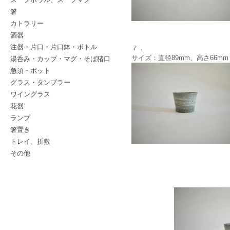
箸
カトラリー
酒器
注器・片口・片口鉢・ボトル
７．
サイズ：直径89mm、高さ66mm
湯呑み・カップ・マグ・そば猪口
急須・ポット
グラス・タンブラー
ワイングラス
花器
ランプ
箸置き
トレイ、折敷
その他