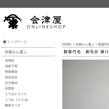
HOME
>
作家から選ぶ
>
額賀円
額賀円也 刷毛目 猪
作家から選ぶ
赤地径
浅井千里
阿部春弥
有永浩太
石川裕信
石田彩
イワオトナリテ
うつわ うたたね
梅原タツオ