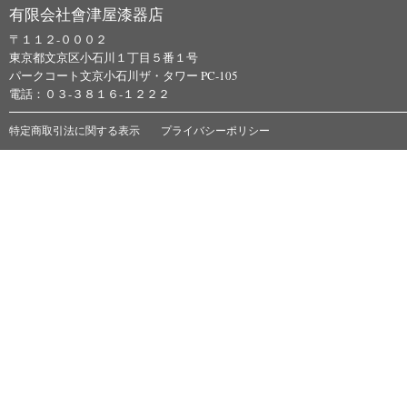
有限会社會津屋漆器店
〒１１２-０００２
東京都文京区小石川１丁目５番１号
パークコート文京小石川ザ・タワー PC-105
電話：０３-３８１６-１２２２
特定商取引法に関する表示
プライバシーポリシー