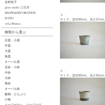
吉村桂子
glass studio 三日月
SHAPE&DECORATION
３．
SUIYO
サイズ：直径90mm、高さ67mm
veLa Branca
種類から選ぶ
豆皿・小皿
中皿
大皿
角皿
オーバル皿
豆鉢・小鉢
５．
中鉢
サイズ：直径90mm、高さ65mm
大鉢
角鉢
オーバル鉢
飯碗・どんぶり
汁椀
スープボウル、スープマグ