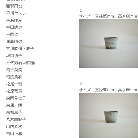
額賀円也
１．
早川ヤスシ
サイズ：直径85mm、高さ66mm
林あゆみ
半田濃史
平岡仁
廣島晴弥
古川欽彌・雅子
堀口切子
三代秀石 堀口徹
増子菜美
増渕篤宥
松尾一朝
２．
サイズ：直径90mm、高さ66mm
松原竜馬
森岡希世子
森康一朗
森知恵子
八木由紀子
山内泰次
吉田正和