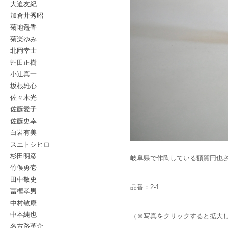
大迫友紀
加倉井秀昭
菊地遥香
菊楽ゆみ
北岡幸士
艸田正樹
小辻真一
坂根雄心
佐々木光
佐藤愛子
佐藤史幸
白岩有美
スエトシヒロ
杉田明彦
岐阜県で作陶している額賀円也
竹俣勇壱
田中敬史
品番：2-1
冨樫孝男
中村敏康
中本純也
（※写真をクリックすると拡大
名古路英介