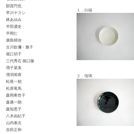
額賀円也
１．白磁
早川ヤスシ
林あゆみ
半田濃史
平岡仁
廣島晴弥
古川欽彌・雅子
堀口切子
三代秀石 堀口徹
増子菜美
増渕篤宥
２．瑠璃
松尾一朝
松原竜馬
森岡希世子
森康一朗
森知恵子
八木由紀子
山内泰次
吉田正和