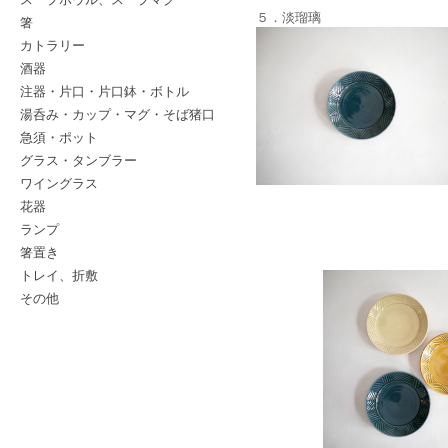
５．淡瑠璃
箸
カトラリー
酒器
注器・片口・片口鉢・ボトル
湯呑み・カップ・マグ・そば猪口
急須・ポット
グラス・タンブラー
ワイングラス
花器
ランプ
箸置き
トレイ、折敷
その他