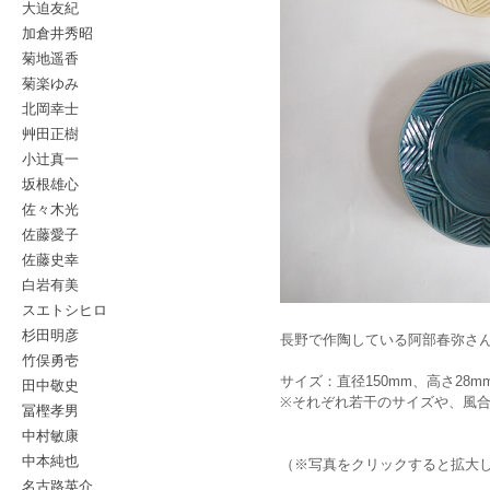
大迫友紀
加倉井秀昭
菊地遥香
菊楽ゆみ
北岡幸士
艸田正樹
小辻真一
坂根雄心
佐々木光
佐藤愛子
佐藤史幸
白岩有美
スエトシヒロ
杉田明彦
長野で作陶している阿部春弥さん
竹俣勇壱
サイズ：直径150mm、高さ28m
田中敬史
※それぞれ若干のサイズや、風
冨樫孝男
中村敏康
中本純也
（※写真をクリックすると拡大
名古路英介