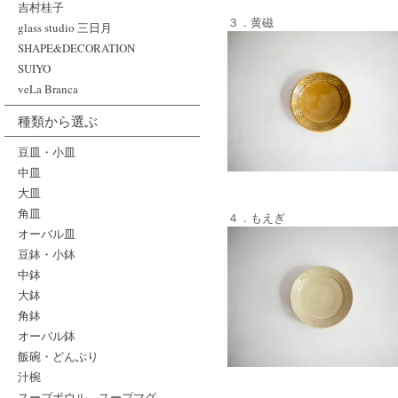
吉村桂子
３．黄磁
glass studio 三日月
SHAPE&DECORATION
SUIYO
veLa Branca
種類から選ぶ
豆皿・小皿
中皿
大皿
角皿
４．もえぎ
オーバル皿
豆鉢・小鉢
中鉢
大鉢
角鉢
オーバル鉢
飯碗・どんぶり
汁椀
スープボウル、スープマグ