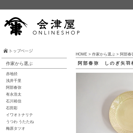
HOME
>
作家から選ぶ
>
阿部春
阿部春弥 しのぎ矢羽
作家から選ぶ
赤地径
浅井千里
阿部春弥
有永浩太
石川裕信
石田彩
イワオトナリテ
うつわ うたたね
梅原タツオ