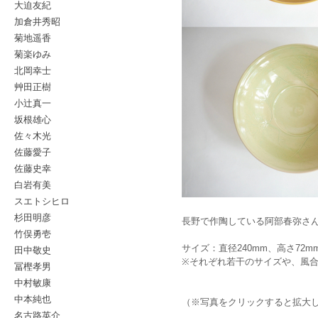
大迫友紀
加倉井秀昭
菊地遥香
菊楽ゆみ
北岡幸士
艸田正樹
小辻真一
坂根雄心
佐々木光
佐藤愛子
佐藤史幸
白岩有美
スエトシヒロ
杉田明彦
長野で作陶している阿部春弥さん
竹俣勇壱
サイズ：直径240mm、高さ72m
田中敬史
※それぞれ若干のサイズや、風
冨樫孝男
中村敏康
中本純也
（※写真をクリックすると拡大
名古路英介