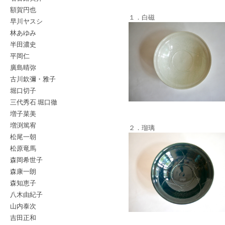
額賀円也
１．白磁
早川ヤスシ
林あゆみ
半田濃史
平岡仁
廣島晴弥
古川欽彌・雅子
堀口切子
三代秀石 堀口徹
増子菜美
増渕篤宥
２．瑠璃
松尾一朝
松原竜馬
森岡希世子
森康一朗
森知恵子
八木由紀子
山内泰次
吉田正和