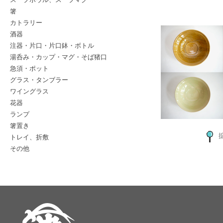
箸
カトラリー
酒器
注器・片口・片口鉢・ボトル
湯呑み・カップ・マグ・そば猪口
急須・ポット
グラス・タンブラー
ワイングラス
花器
ランプ
箸置き
トレイ、折敷
その他