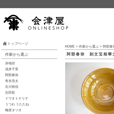
HOME
>
作家から選ぶ
>
阿部春
阿部春弥 刻文宝相華
作家から選ぶ
赤地径
浅井千里
阿部春弥
有永浩太
石川裕信
石田彩
イワオトナリテ
うつわ うたたね
梅原タツオ