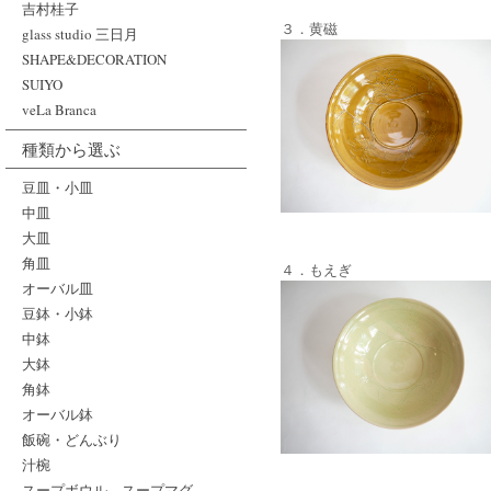
吉村桂子
３．黄磁
glass studio 三日月
SHAPE&DECORATION
SUIYO
veLa Branca
種類から選ぶ
豆皿・小皿
中皿
大皿
角皿
４．もえぎ
オーバル皿
豆鉢・小鉢
中鉢
大鉢
角鉢
オーバル鉢
飯碗・どんぶり
汁椀
スープボウル、スープマグ