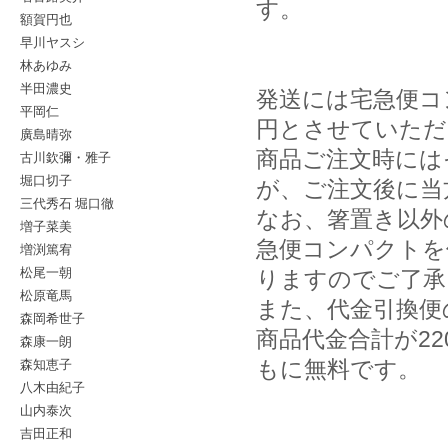
す。
額賀円也
早川ヤスシ
林あゆみ
半田濃史
発送には宅急便コ
平岡仁
円とさせていただ
廣島晴弥
商品ご注文時には
古川欽彌・雅子
堀口切子
が、ご注文後に当
三代秀石 堀口徹
なお、箸置き以外
増子菜美
急便コンパクトを
増渕篤宥
松尾一朝
りますのでご了承
松原竜馬
また、代金引換便
森岡希世子
商品代金合計が2
森康一朗
森知恵子
もに無料です。
八木由紀子
山内泰次
吉田正和