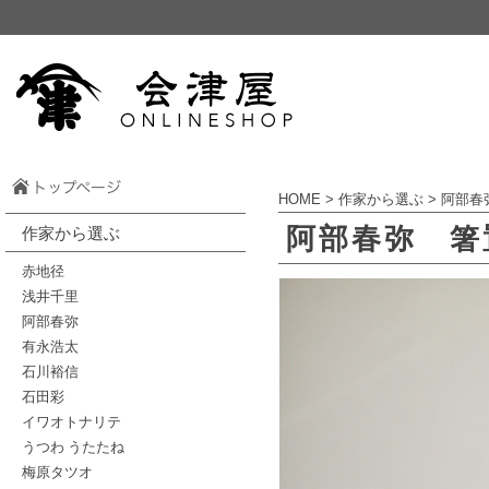
HOME
>
作家から選ぶ
>
阿部春
阿部春弥 箸
作家から選ぶ
赤地径
浅井千里
阿部春弥
有永浩太
石川裕信
石田彩
イワオトナリテ
うつわ うたたね
梅原タツオ