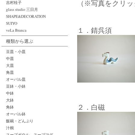
（※写真をクリッ
吉村桂子
glass studio 三日月
SHAPE&DECORATION
SUIYO
１．錆呉須
veLa Branca
種類から選ぶ
豆皿・小皿
中皿
大皿
角皿
オーバル皿
豆鉢・小鉢
中鉢
大鉢
２．白磁
角鉢
オーバル鉢
飯碗・どんぶり
汁椀
スープボウル、スープマグ