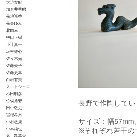
大迫友紀
加倉井秀昭
菊地遥香
菊楽ゆみ
北岡幸士
艸田正樹
小辻真一
坂根雄心
佐々木光
佐藤愛子
佐藤史幸
白岩有美
スエトシヒロ
杉田明彦
竹俣勇壱
長野で作陶してい
田中敬史
冨樫孝男
サイズ：幅57mm
中村敏康
中本純也
※それぞれ若干の
名古路英介