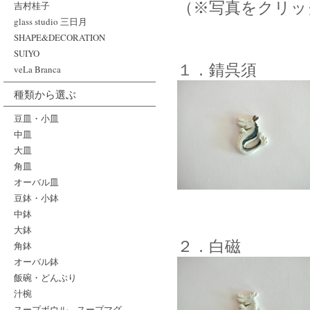
（※写真をクリッ
吉村桂子
glass studio 三日月
SHAPE&DECORATION
SUIYO
１．錆呉須
veLa Branca
種類から選ぶ
豆皿・小皿
中皿
大皿
角皿
オーバル皿
豆鉢・小鉢
中鉢
大鉢
２．白磁
角鉢
オーバル鉢
飯碗・どんぶり
汁椀
スープボウル、スープマグ