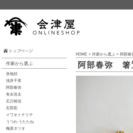
HOME
>
作家から選ぶ
>
阿部春
阿部春弥 箸
作家から選ぶ
赤地径
浅井千里
阿部春弥
有永浩太
石川裕信
石田彩
イワオトナリテ
うつわ うたたね
梅原タツオ