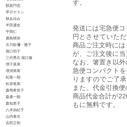
す。
額賀円也
早川ヤスシ
林あゆみ
半田濃史
発送には宅急便コ
平岡仁
円とさせていただ
廣島晴弥
商品ご注文時には
古川欽彌・雅子
堀口切子
が、ご注文後に当
三代秀石 堀口徹
なお、箸置き以外
増子菜美
急便コンパクトを
増渕篤宥
松尾一朝
りますのでご了承
松原竜馬
また、代金引換便
森岡希世子
商品代金合計が2
森康一朗
森知恵子
もに無料です。
八木由紀子
山内泰次
吉田正和