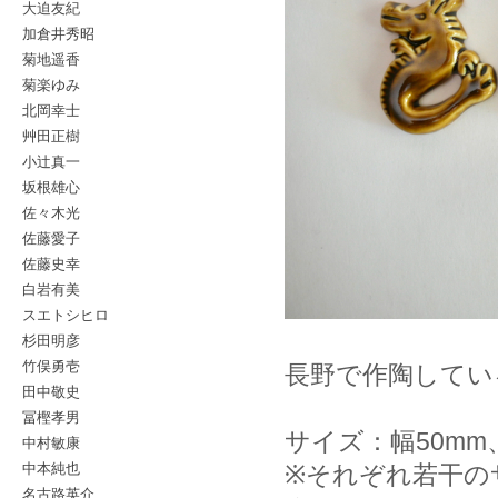
大迫友紀
加倉井秀昭
菊地遥香
菊楽ゆみ
北岡幸士
艸田正樹
小辻真一
坂根雄心
佐々木光
佐藤愛子
佐藤史幸
白岩有美
スエトシヒロ
杉田明彦
竹俣勇壱
長野で作陶してい
田中敬史
冨樫孝男
サイズ：幅50mm
中村敏康
中本純也
※それぞれ若干の
名古路英介