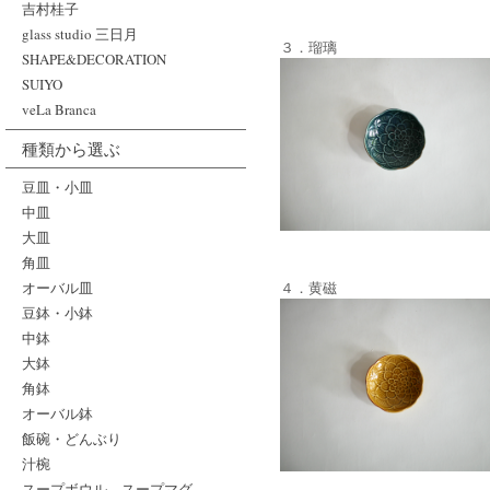
吉村桂子
glass studio 三日月
３．瑠璃
SHAPE&DECORATION
SUIYO
veLa Branca
種類から選ぶ
豆皿・小皿
中皿
大皿
角皿
オーバル皿
４．黄磁
豆鉢・小鉢
中鉢
大鉢
角鉢
オーバル鉢
飯碗・どんぶり
汁椀
スープボウル、スープマグ