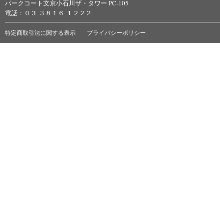
パークコート文京小石川ザ・タワー PC-105
電話：０３-３８１６-１２２２
特定商取引法に関する表示
プライバシーポリシー