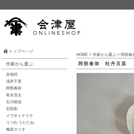
HOME
>
作家から選ぶ
>
阿部春
阿部春弥 牡丹豆皿
作家から選ぶ
赤地径
浅井千里
阿部春弥
有永浩太
石川裕信
石田彩
イワオトナリテ
うつわ うたたね
梅原タツオ