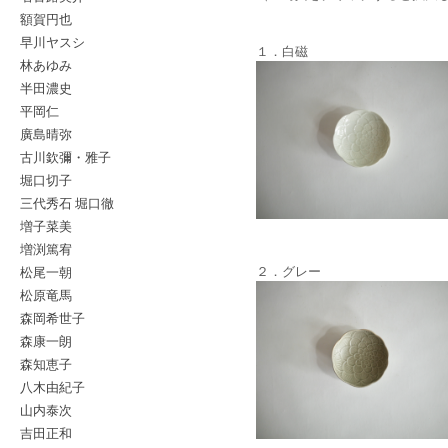
額賀円也
早川ヤスシ
１．白磁
林あゆみ
半田濃史
平岡仁
廣島晴弥
古川欽彌・雅子
堀口切子
三代秀石 堀口徹
増子菜美
増渕篤宥
松尾一朝
２．グレー
松原竜馬
森岡希世子
森康一朗
森知恵子
八木由紀子
山内泰次
吉田正和