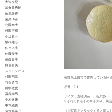
大迫友紀
加倉井秀昭
菊地遥香
菊楽ゆみ
北岡幸士
艸田正樹
小辻真一
坂根雄心
佐々木光
佐藤愛子
佐藤史幸
白岩有美
スエトシヒロ
杉田明彦
長野県上田市で作陶している阿
竹俣勇壱
品番：2-1
田中敬史
冨樫孝男
サイズ：直径88mm、高さ25mm
中村敏康
※それぞれ若干のサイズや、風
中本純也
名古路英介
（※写真をクリックすると拡大