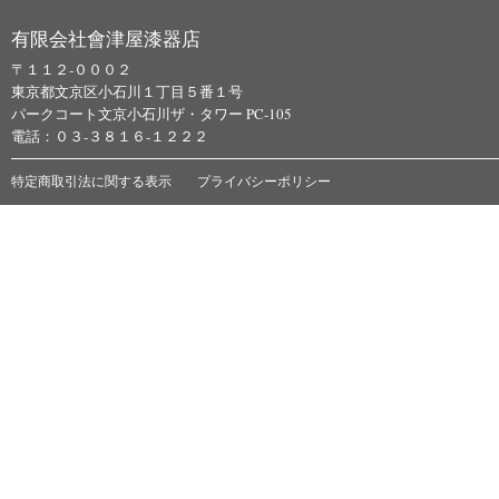
有限会社會津屋漆器店
〒１１２-０００２
東京都文京区小石川１丁目５番１号
パークコート文京小石川ザ・タワー PC-105
電話：０３-３８１６-１２２２
特定商取引法に関する表示
プライバシーポリシー