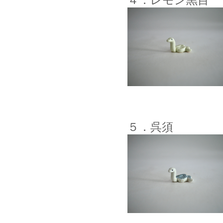
４．レモン黒目
５．呉須