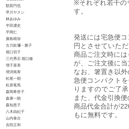
※それぞれ若干の
額賀円也
す。
早川ヤスシ
林あゆみ
半田濃史
平岡仁
発送には宅急便コ
廣島晴弥
円とさせていただ
古川欽彌・雅子
堀口切子
商品ご注文時には
三代秀石 堀口徹
が、ご注文後に当
増子菜美
なお、箸置き以外
増渕篤宥
松尾一朝
急便コンパクトを
松原竜馬
りますのでご了承
森岡希世子
また、代金引換便
森康一朗
森知恵子
商品代金合計が2
八木由紀子
もに無料です。
山内泰次
吉田正和