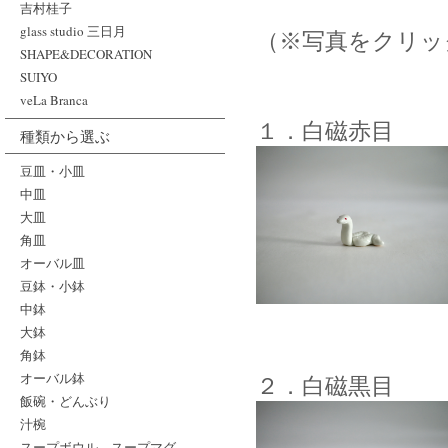
吉村桂子
glass studio 三日月
（※写真をクリッ
SHAPE&DECORATION
SUIYO
veLa Branca
１．白磁赤目
種類から選ぶ
豆皿・小皿
中皿
大皿
角皿
オーバル皿
豆鉢・小鉢
中鉢
大鉢
角鉢
オーバル鉢
２．白磁黒目
飯碗・どんぶり
汁椀
スープボウル、スープマグ