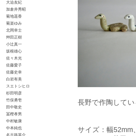
大迫友紀
加倉井秀昭
菊地遥香
菊楽ゆみ
北岡幸士
艸田正樹
小辻真一
坂根雄心
佐々木光
佐藤愛子
佐藤史幸
白岩有美
スエトシヒロ
杉田明彦
竹俣勇壱
長野で作陶してい
田中敬史
冨樫孝男
中村敏康
中本純也
サイズ：幅52mm
名古路英介