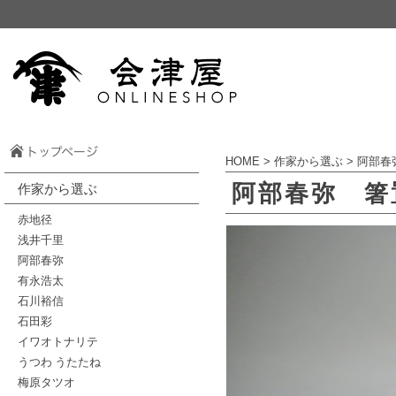
HOME
>
作家から選ぶ
>
阿部春
阿部春弥 箸
作家から選ぶ
赤地径
浅井千里
阿部春弥
有永浩太
石川裕信
石田彩
イワオトナリテ
うつわ うたたね
梅原タツオ