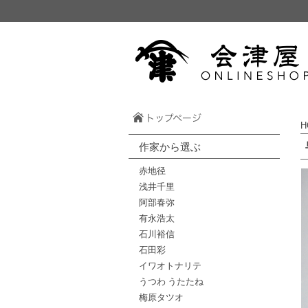
H
作家から選ぶ
赤地径
浅井千里
阿部春弥
有永浩太
石川裕信
石田彩
イワオトナリテ
うつわ うたたね
梅原タツオ