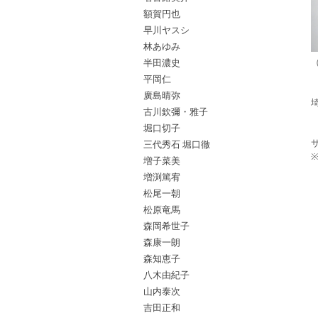
額賀円也
早川ヤスシ
林あゆみ
半田濃史
平岡仁
廣島晴弥
古川欽彌・雅子
堀口切子
三代秀石 堀口徹
増子菜美
増渕篤宥
松尾一朝
松原竜馬
森岡希世子
森康一朗
森知恵子
八木由紀子
山内泰次
吉田正和