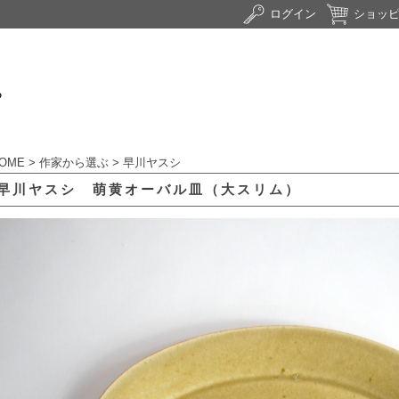
ログイン
ショッ
OME
>
作家から選ぶ
>
早川ヤスシ
早川ヤスシ 萌黄オーバル皿（大スリム）