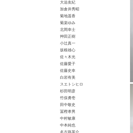
大迫友紀
加倉井秀昭
菊地遥香
菊楽ゆみ
北岡幸士
艸田正樹
小辻真一
坂根雄心
佐々木光
佐藤愛子
佐藤史幸
白岩有美
スエトシヒロ
杉田明彦
竹俣勇壱
田中敬史
冨樫孝男
中村敏康
中本純也
名古路英介