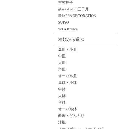
吉村桂子
glass studio 三日月
SHAPE&DECORATION
SUIYO
veLa Branca
種類から選ぶ
豆皿・小皿
中皿
大皿
角皿
オーバル皿
豆鉢・小鉢
中鉢
大鉢
角鉢
オーバル鉢
飯碗・どんぶり
汁椀
スープボウル、スープマグ