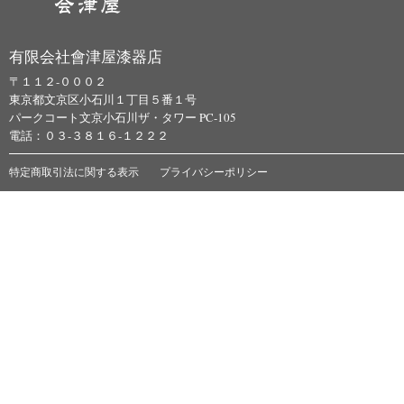
有限会社會津屋漆器店
〒１１２-０００２
東京都文京区小石川１丁目５番１号
パークコート文京小石川ザ・タワー PC-105
電話：０３-３８１６-１２２２
特定商取引法に関する表示
プライバシーポリシー