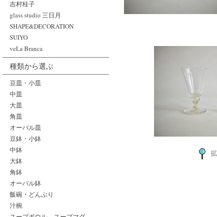
吉村桂子
glass studio 三日月
SHAPE&DECORATION
SUIYO
veLa Branca
種類から選ぶ
豆皿・小皿
中皿
大皿
角皿
オーバル皿
豆鉢・小鉢
中鉢
拡
大鉢
角鉢
オーバル鉢
飯碗・どんぶり
汁椀
スープボウル、スープマグ