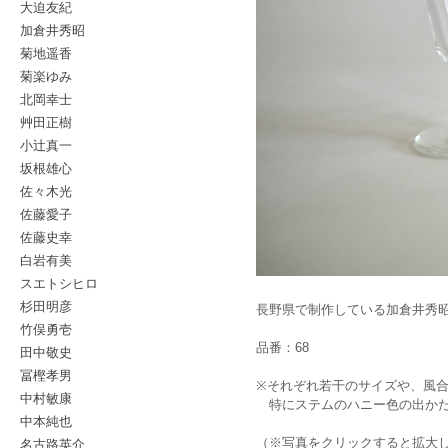
大迫友紀
加倉井秀昭
菊地遥香
菊楽ゆみ
北岡幸士
艸田正樹
小辻真一
坂根雄心
佐々木光
佐藤愛子
佐藤史幸
白岩有美
スエトシヒロ
杉田明彦
長野県で制作している加倉井秀
竹俣勇壱
品番：68
田中敬史
冨樫孝男
※それぞれ若干のサイズや、風
中村敏康
特にステムのハニー色の出かた
中本純也
名古路英介
（※写真をクリックすると拡大