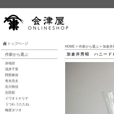
HOME
>
作家から選ぶ
>
加倉井
加倉井秀昭 ハニード
作家から選ぶ
赤地径
浅井千里
阿部春弥
有永浩太
石川裕信
石田彩
イワオトナリテ
うつわ うたたね
梅原タツオ