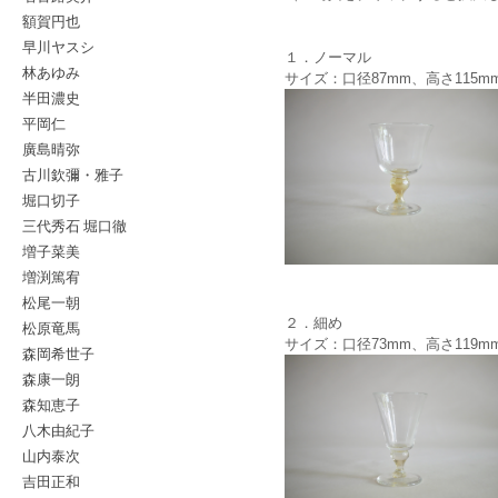
額賀円也
早川ヤスシ
１．ノーマル
林あゆみ
サイズ：口径87mm、高さ115m
半田濃史
平岡仁
廣島晴弥
古川欽彌・雅子
堀口切子
三代秀石 堀口徹
増子菜美
増渕篤宥
松尾一朝
２．細め
松原竜馬
サイズ：口径73mm、高さ119m
森岡希世子
森康一朗
森知恵子
八木由紀子
山内泰次
吉田正和