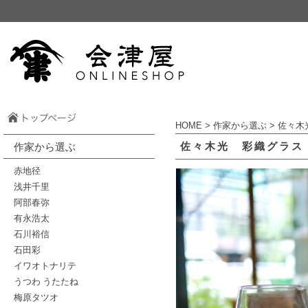
HOME
>
作家から選ぶ
>
佐々木
佐々木光 彩織グラ
作家から選ぶ
赤地径
浅井千里
阿部春弥
有永浩太
石川裕信
石田彩
イワオトナリテ
うつわ うたたね
梅原タツオ