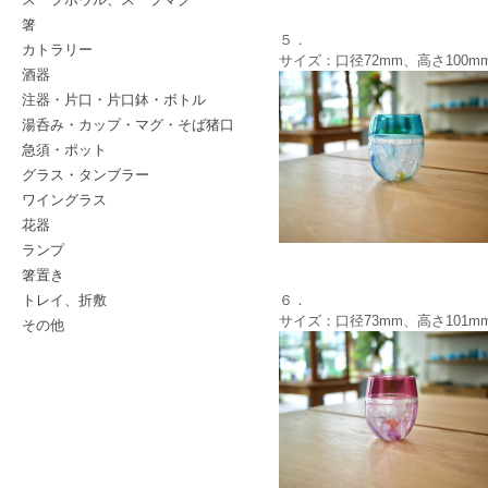
箸
５．
カトラリー
サイズ：口径72mm、高さ100m
酒器
注器・片口・片口鉢・ボトル
湯呑み・カップ・マグ・そば猪口
急須・ポット
グラス・タンブラー
ワイングラス
花器
ランプ
箸置き
トレイ、折敷
６．
サイズ：口径73mm、高さ101m
その他