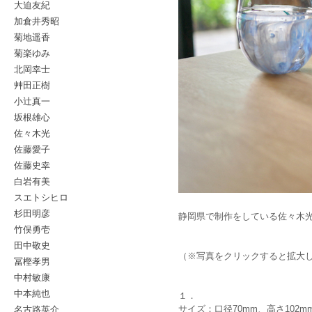
大迫友紀
加倉井秀昭
菊地遥香
菊楽ゆみ
北岡幸士
艸田正樹
小辻真一
坂根雄心
佐々木光
佐藤愛子
佐藤史幸
白岩有美
スエトシヒロ
杉田明彦
静岡県で制作をしている佐々木
竹俣勇壱
田中敬史
（※写真をクリックすると拡大
冨樫孝男
中村敏康
中本純也
１．
名古路英介
サイズ：口径70mm、高さ102m