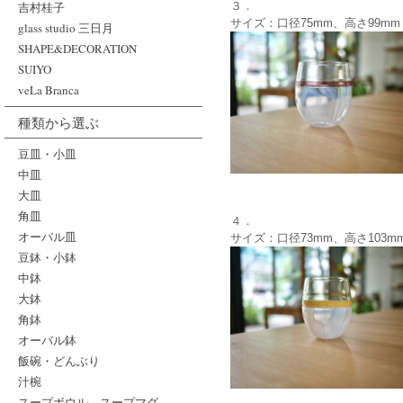
３．
吉村桂子
サイズ：口径75mm、高さ99mm
glass studio 三日月
SHAPE&DECORATION
SUIYO
veLa Branca
種類から選ぶ
豆皿・小皿
中皿
大皿
角皿
４．
オーバル皿
サイズ：口径73mm、高さ103m
豆鉢・小鉢
中鉢
大鉢
角鉢
オーバル鉢
飯碗・どんぶり
汁椀
スープボウル、スープマグ