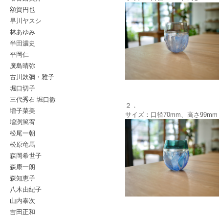
額賀円也
早川ヤスシ
林あゆみ
半田濃史
平岡仁
廣島晴弥
古川欽彌・雅子
堀口切子
三代秀石 堀口徹
２．
増子菜美
サイズ：口径70mm、高さ99mm
増渕篤宥
松尾一朝
松原竜馬
森岡希世子
森康一朗
森知恵子
八木由紀子
山内泰次
吉田正和