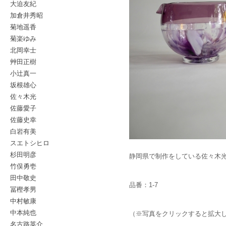
大迫友紀
加倉井秀昭
菊地遥香
菊楽ゆみ
北岡幸士
艸田正樹
小辻真一
坂根雄心
佐々木光
佐藤愛子
佐藤史幸
白岩有美
スエトシヒロ
杉田明彦
静岡県で制作をしている佐々木
竹俣勇壱
田中敬史
品番：1-7
冨樫孝男
中村敏康
中本純也
（※写真をクリックすると拡大
名古路英介