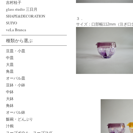
吉村桂子
glass studio 三日月
SHAPE&DECORATION
３．
SUIYO
サイズ：口部幅112mm（注ぎ口
veLa Branca
種類から選ぶ
豆皿・小皿
中皿
大皿
角皿
オーバル皿
豆鉢・小鉢
中鉢
大鉢
角鉢
オーバル鉢
飯碗・どんぶり
汁椀
スープボウル、スープマグ