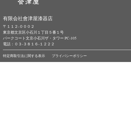
有限会社會津屋漆器店
〒１１２-０００２
東京都文京区小石川１丁目５番１号
パークコート文京小石川ザ・タワー PC-105
電話：０３-３８１６-１２２２
特定商取引法に関する表示
プライバシーポリシー