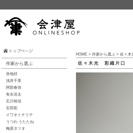
HOME
>
作家から選ぶ
>
佐々木
佐々木光 彩織片口
作家から選ぶ
赤地径
浅井千里
阿部春弥
有永浩太
石川裕信
石田彩
イワオトナリテ
うつわ うたたね
梅原タツオ