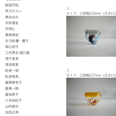
額賀円也
１．
早川ヤスシ
サイズ：口部幅115mm（注ぎ口
林あゆみ
半田濃史
平岡仁
廣島晴弥
古川欽彌・雅子
堀口切子
三代秀石 堀口徹
増子菜美
増渕篤宥
松尾一朝
２．
サイズ：口部幅127mm（注ぎ口
松原竜馬
森岡希世子
森康一朗
森知恵子
八木由紀子
山内泰次
吉田正和