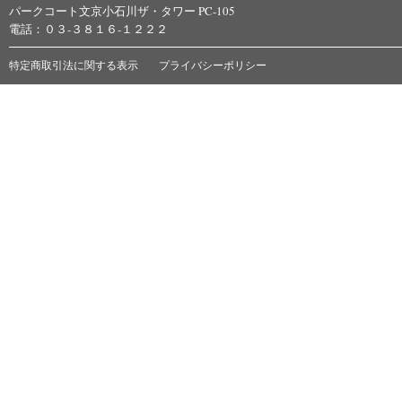
パークコート文京小石川ザ・タワー PC-105
電話：０３-３８１６-１２２２
特定商取引法に関する表示
プライバシーポリシー