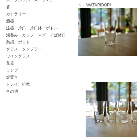
５．WATARIDORI
箸
カトラリー
酒器
注器・片口・片口鉢・ボトル
湯呑み・カップ・マグ・そば猪口
急須・ポット
グラス・タンブラー
ワイングラス
花器
ランプ
箸置き
トレイ、折敷
その他