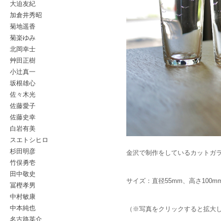
大迫友紀
加倉井秀昭
菊地遥香
菊楽ゆみ
北岡幸士
艸田正樹
小辻真一
坂根雄心
佐々木光
佐藤愛子
佐藤史幸
白岩有美
スエトシヒロ
杉田明彦
金沢で制作をしているカットガ
竹俣勇壱
田中敬史
サイズ：直径55mm、高さ100mm
冨樫孝男
中村敏康
中本純也
（※写真をクリックすると拡大
名古路英介