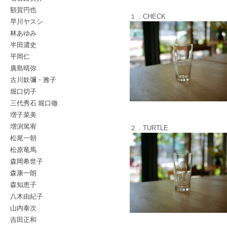
額賀円也
１．CHECK
早川ヤスシ
林あゆみ
半田濃史
平岡仁
廣島晴弥
古川欽彌・雅子
堀口切子
三代秀石 堀口徹
増子菜美
増渕篤宥
２．TURTLE
松尾一朝
松原竜馬
森岡希世子
森康一朗
森知恵子
八木由紀子
山内泰次
吉田正和