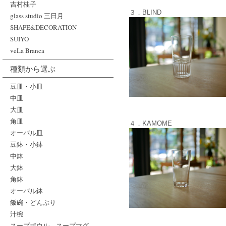
吉村桂子
３．BLIND
glass studio 三日月
SHAPE&DECORATION
SUIYO
veLa Branca
種類から選ぶ
豆皿・小皿
中皿
大皿
角皿
４．KAMOME
オーバル皿
豆鉢・小鉢
中鉢
大鉢
角鉢
オーバル鉢
飯碗・どんぶり
汁椀
スープボウル、スープマグ