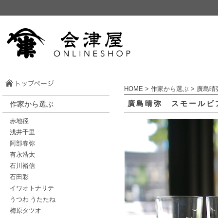
HOME
>
作家から選ぶ
>
廣島晴
廣島晴弥 スモールビ
作家から選ぶ
赤地径
浅井千里
阿部春弥
有永浩太
石川裕信
石田彩
イワオトナリテ
うつわ うたたね
梅原タツオ