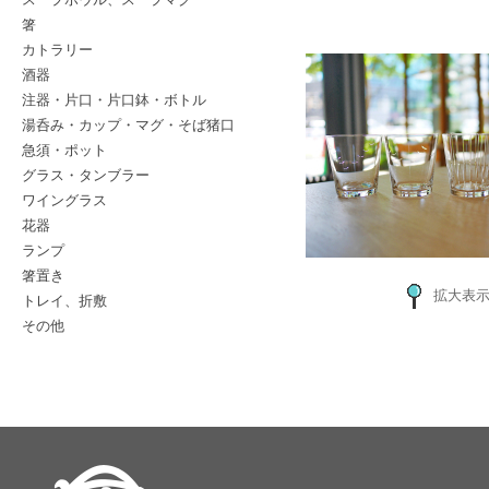
箸
カトラリー
酒器
注器・片口・片口鉢・ボトル
湯呑み・カップ・マグ・そば猪口
急須・ポット
グラス・タンブラー
ワイングラス
花器
ランプ
箸置き
拡大表
トレイ、折敷
その他