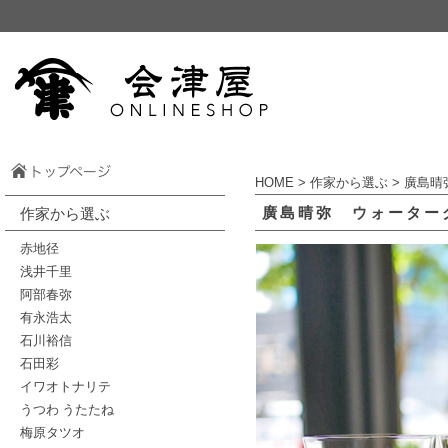
HOME
>
作家から選ぶ
>
廣島晴
廣島晴弥 ウォーター
作家から選ぶ
赤地径
浅井千里
阿部春弥
有永浩太
石川裕信
石田彩
イワオトナリテ
うつわ うたたね
梅原タツオ