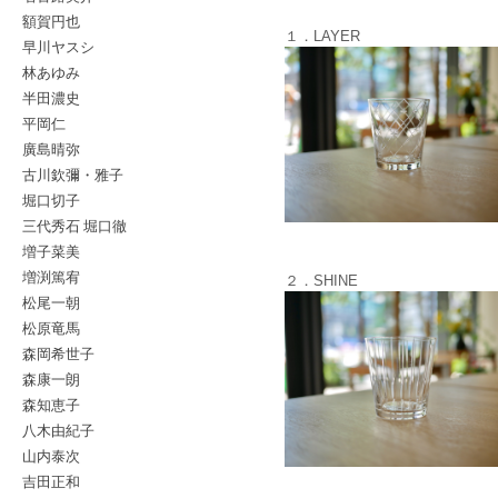
額賀円也
１．LAYER
早川ヤスシ
林あゆみ
半田濃史
平岡仁
廣島晴弥
古川欽彌・雅子
堀口切子
三代秀石 堀口徹
増子菜美
増渕篤宥
２．SHINE
松尾一朝
松原竜馬
森岡希世子
森康一朗
森知恵子
八木由紀子
山内泰次
吉田正和