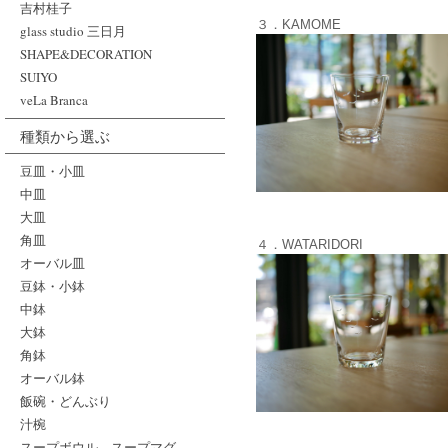
吉村桂子
３．KAMOME
glass studio 三日月
SHAPE&DECORATION
SUIYO
veLa Branca
種類から選ぶ
豆皿・小皿
中皿
大皿
角皿
４．WATARIDORI
オーバル皿
豆鉢・小鉢
中鉢
大鉢
角鉢
オーバル鉢
飯碗・どんぶり
汁椀
スープボウル、スープマグ