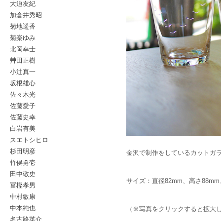
大迫友紀
加倉井秀昭
菊地遥香
菊楽ゆみ
北岡幸士
艸田正樹
小辻真一
坂根雄心
佐々木光
佐藤愛子
佐藤史幸
白岩有美
スエトシヒロ
杉田明彦
金沢で制作をしているカットガ
竹俣勇壱
田中敬史
サイズ：直径82mm、高さ88mm、
冨樫孝男
中村敏康
中本純也
（※写真をクリックすると拡大
名古路英介