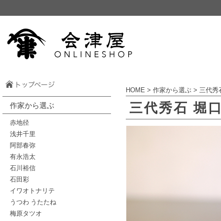
HOME
>
作家から選ぶ
>
三代秀
三代秀石 堀
作家から選ぶ
赤地径
浅井千里
阿部春弥
有永浩太
石川裕信
石田彩
イワオトナリテ
うつわ うたたね
梅原タツオ