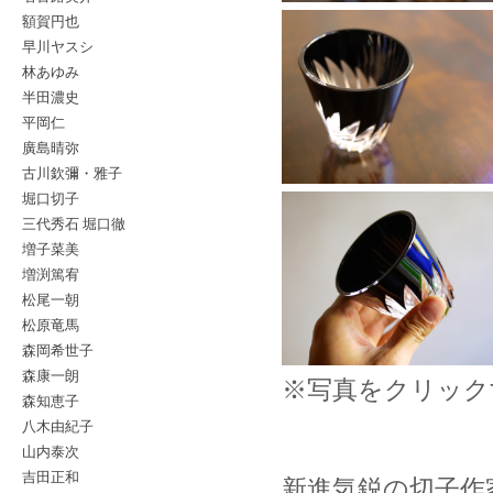
額賀円也
早川ヤスシ
林あゆみ
半田濃史
平岡仁
廣島晴弥
古川欽彌・雅子
堀口切子
三代秀石 堀口徹
増子菜美
増渕篤宥
松尾一朝
松原竜馬
森岡希世子
森康一朗
※写真をクリック
森知恵子
八木由紀子
山内泰次
吉田正和
新進気鋭の切子作