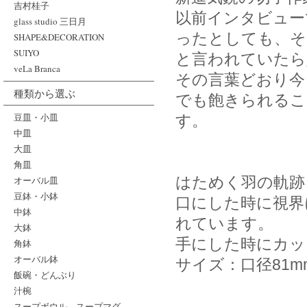
吉村桂子
以前インタビュー
glass studio 三日月
ったとしても、そ
SHAPE&DECORATION
SUIYO
と言われていたら
veLa Branca
その言葉どおり今
種類から選ぶ
でも飽きられるこ
豆皿・小皿
す。
中皿
大皿
角皿
はためく羽の軌跡
オーバル皿
豆鉢・小鉢
口にした時に視界
中鉢
れています。
大鉢
手にした時にカッ
角鉢
オーバル鉢
サイズ：口径81m
飯碗・どんぶり
汁椀
スープボウル、スープマグ