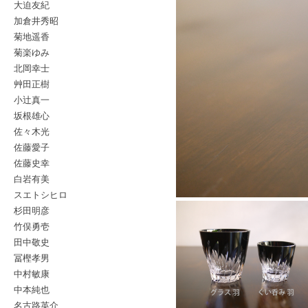
大迫友紀
加倉井秀昭
菊地遥香
菊楽ゆみ
北岡幸士
艸田正樹
小辻真一
坂根雄心
佐々木光
佐藤愛子
佐藤史幸
白岩有美
スエトシヒロ
杉田明彦
竹俣勇壱
田中敬史
冨樫孝男
中村敏康
中本純也
名古路英介