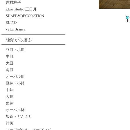
吉村桂子
glass studio 三日月
SHAPE&DECORATION
SUIYO
veLa Branca
種類から選ぶ
豆皿・小皿
中皿
大皿
角皿
オーバル皿
豆鉢・小鉢
中鉢
大鉢
角鉢
オーバル鉢
飯碗・どんぶり
汁椀
スープボウル、スープマグ