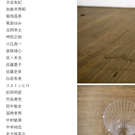
大迫友紀
加倉井秀昭
菊地遥香
菊楽ゆみ
北岡幸士
艸田正樹
小辻真一
坂根雄心
佐々木光
佐藤愛子
佐藤史幸
白岩有美
スエトシヒロ
杉田明彦
竹俣勇壱
田中敬史
冨樫孝男
中村敏康
中本純也
名古路英介