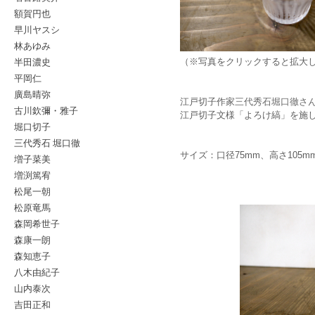
額賀円也
早川ヤスシ
林あゆみ
半田濃史
（※写真をクリックすると拡大
平岡仁
廣島晴弥
江戸切子作家
三代秀石堀口徹さ
古川欽彌・雅子
江戸切子文様「よろけ縞」を施
堀口切子
三代秀石 堀口徹
サイズ：口径75mm、高さ105m
増子菜美
増渕篤宥
松尾一朝
松原竜馬
森岡希世子
森康一朗
森知恵子
八木由紀子
山内泰次
吉田正和