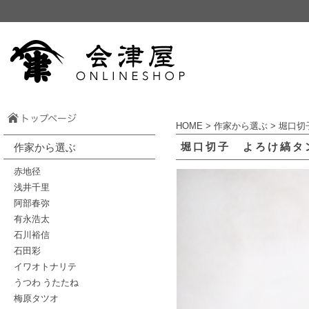
HOME
>
作家から選ぶ
>
堀口切
堀口切子 よろけ縞タ
作家から選ぶ
赤地径
浅井千里
阿部春弥
有永浩太
石川裕信
石田彩
イワオトナリテ
うつわ うたたね
梅原タツオ