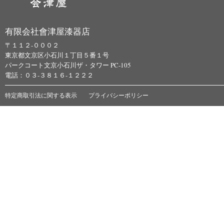
有限会社會津屋漆器店
〒１１２-０００２
東京都文京区小石川１丁目５番１号
パークコート文京小石川ザ・タワー PC-105
電話：０３-３８１６-１２２２
特定商取引法に関する表示
プライバシーポリシー